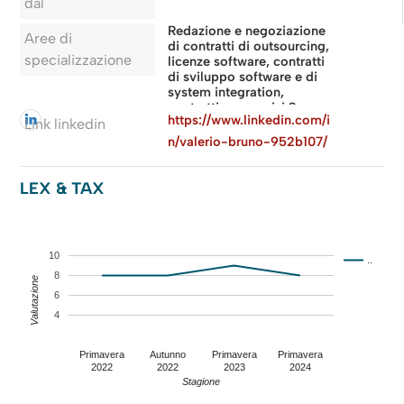
dal
Redazione e negoziazione
Aree di
di contratti di outsourcing,
specializzazione
licenze software, contratti
di sviluppo software e di
system integration,
contratti per servizi Saas,
https://www.linkedin.com/i
Iaas ed Eaas e pareristica
Link linkedin
in tema di Proprietà
n/valerio-bruno-952b107/
Intellettuale e Data Privacy
LEX & TAX
10
..
8
Valutazione
6
4
Primavera
Autunno
Primavera
Primavera
2022
2022
2023
2024
Stagione