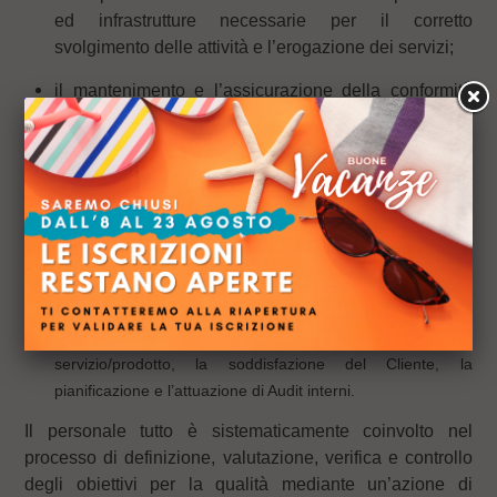
ed infrastrutture necessarie per il corretto
svolgimento delle attività e l’erogazione dei servizi;
il mantenimento e l’assicurazione della conformità
alle norme europee, nazionali e locali, in riferimento
alla qualità del servizio erogato e dei contenuti
formativi;
la partecipazione e la comunicazione all’interno e a chi ne
porta interesse, dell’importanza dei processi basati sui
rischi e le opportunità, analizzati e valutati;
il monitoraggio e la verifica del Sistema di gestione qualità
attraverso l’analisi di indicatori che rilevino la qualità del
servizio/prodotto, la soddisfazione del Cliente, la
pianificazione e l’attuazione di Audit interni.
Il personale tutto è sistematicamente coinvolto nel
processo di definizione, valutazione, verifica e controllo
degli obiettivi per la qualità mediante un’azione di