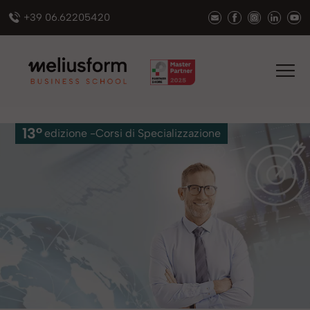
+39 06.62205420
13°
edizione -
Corsi
di Specializzazione