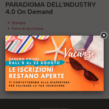
PARADIGMA DELL'INDUSTRY
4.0 On Demand
Stampa
Form di Iscrizione
Lezioni
Ottobre 2025
Lezione 1 Sabato 25/10/2025 (mattina)
Lezione 2 Sabato 25/10/2025 (pomeriggio)
Novembre 2025
Lezione 3 Sabato 08/11/2025 (mattina)
Lezione 4 Sabato 08/11/2025 (pomeriggio)
Lezione 5 Sabato 15/11/2025 (mattina)
Lezione 6 Sabato 15/11/2025 (pomeriggio)
Newsletter Meliusform