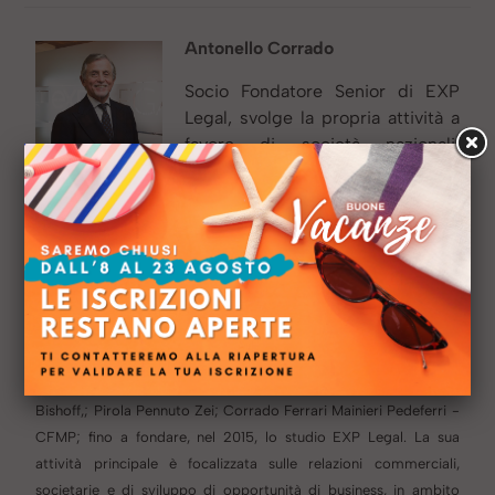
Antonello Corrado
Socio Fondatore Senior di EXP
Legal, svolge la propria attività a
favore di società nazionali,
internazionali e multinazionali, in
ambito societario e contrattuale, in acquisizioni,
fusioni e scissioni di società, joint ventures e per
l’internazionalizzazione delle imprese verso i
mercati esteri. Nei propri settori di specializzazione
svolge anche attività giudiziale, sia di fronte a corti
ordinarie che ad arbitri, nazionali ed
internazionali.
Dal 1985 al 2015 è stato partner degli studi
Dalla Vedova; Studio Legale Associato – Frere Cholmeley
Bishoff,; Pirola Pennuto Zei; Corrado Ferrari Mainieri Pedeferri -
CFMP; fino a fondare, nel 2015, lo studio EXP Legal.
La sua
attività principale è focalizzata sulle relazioni commerciali,
societarie e di sviluppo di opportunità di business, in ambito