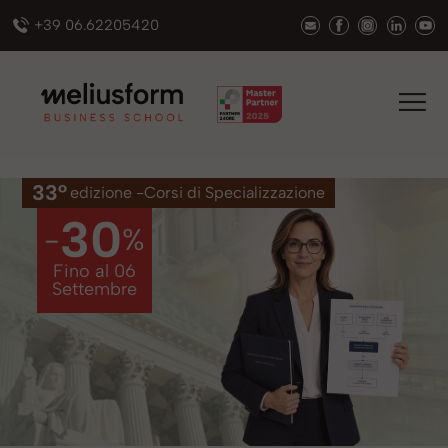
+39 06.62205420
33°
edizione -
Corsi
di Specializzazione
30
-
%
Fino al
06
Settembre