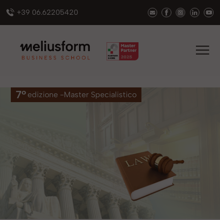
+39 06.62205420
7°
edizione -
Master Specialistico