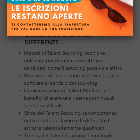
differenze
Lezione 14
TECH, TRENDS & TALENT PIPELINE:
IL SOURCING CHE FA LA
DIFFERENZE
Metodi di Talent Sourcing: tecniche
utilizzate per identificare e attrarre
candidati, come il sourcing passivo e attivo
Strumenti di Talent Sourcing: tecnologie e
software al servizio del sourcing
Come costruire un Talent Pipeline: i
benefici di avere una riserva continua di
talenti qualificati
Sfide del Talent Sourcing: la concorrenza
nel mercato del lavoro e la difficoltà di
attrarre talenti altamente qualificati
Trends del Talent Sourcing: tecnologie