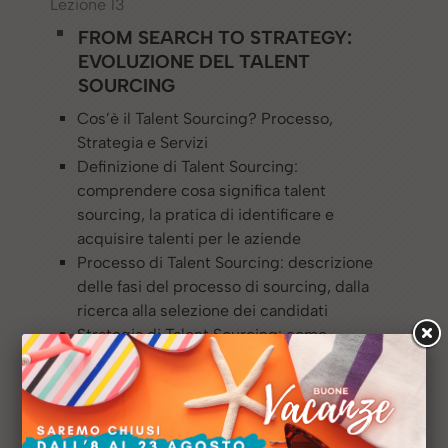
Lezione 13
FROM SEARCH TO STRATEGY:
EVOLUZIONE DEL TALENT
SOURCING
Cos’è il Talent Sourcing? Processo,
Strategia e Servizi
Definizione di Talent Sourcing:
comprendere cosa significa talent
sourcing, la pratica di identificare e
acquisire talenti per le aziende
Processo di Talent Sourcing: descrizione
delle fasi del processo di sourcing, dalla
ricerca alla selezione dei candidati
Strategia di Talent Sourcing: come
sviluppare e implementare una strategia
efficace di sourcing per attrarre i migliori
talenti
Il Talent Sourcing non è Recruiting: le