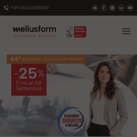
+39 06.62205420
44°
edizione -
Executive Master
25
-
%
Fino al
08
Settembre