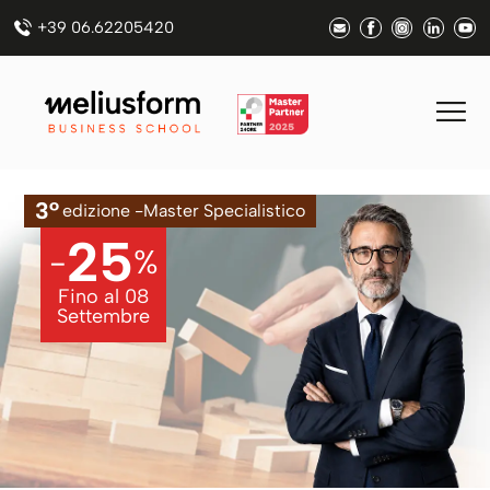
+39 06.62205420
3°
edizione -
Master Specialistico
25
-
%
Fino al
08
Settembre