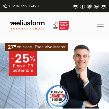
+39 06.62205420
27°
edizione -
Executive Master
25
-
%
Fino al
08
Settembre