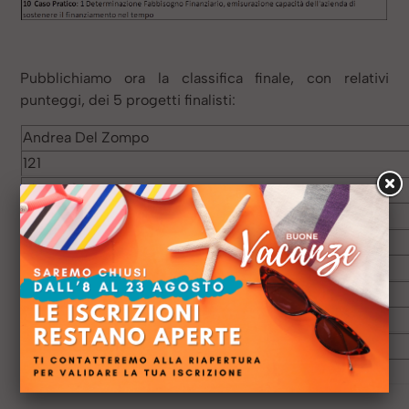
Pubblichiamo ora la classifica finale, con relativi
punteggi, dei 5 progetti finalisti:
Andrea Del Zompo
121
Mauro Cima
120
Michel Vuillermin
118
Pierapolo Ferrara
117
Alessandro Pappa
84