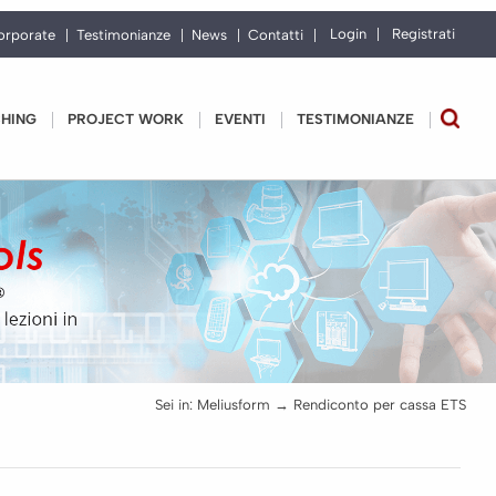
Login
Registrati
orporate
Testimonianze
News
Contatti
CHING
PROJECT WORK
EVENTI
TESTIMONIANZE
Sei in:
Meliusform
→
Rendiconto per cassa ETS