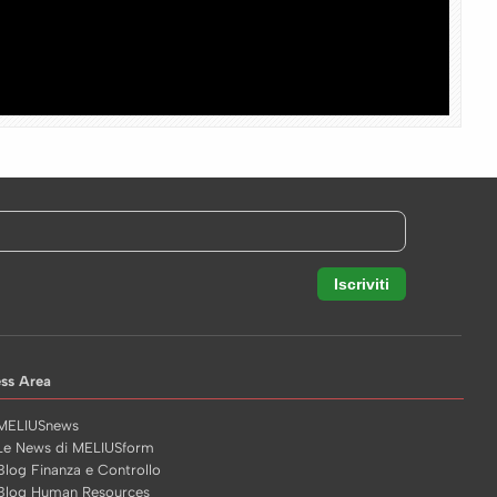
ess Area
MELIUSnews
Le News di MELIUSform
Blog Finanza e Controllo
Blog Human Resources