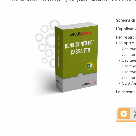
Schema di b
L’applicati
Per l’eserc
il 18 aprile
- Uscite/en
- Uscite/en
- Uscite/en
- Uscite/en
- Uscite/e
- Uscite/en
- Costi/pro
Lo schema 