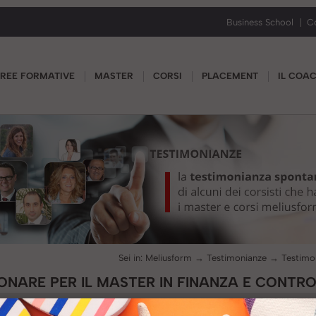
Business School
C
REE FORMATIVE
MASTER
CORSI
PLACEMENT
IL COA
Sei in:
Meliusform
→
Testimonianze
→
ONARE PER IL MASTER IN FINANZA E CONTRO