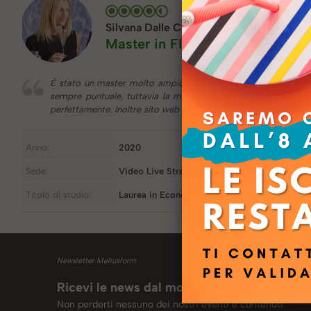
Silvana Dalle Carbonare
Master in FINANZA E CONTROLL
È stato un master molto ampio per gli argomenti trattati. La pia
sempre puntuale, tuttavia la modalità Video Live Streaming h
perfettamente. Inoltre sito web della Business School molto compl
Anno:
2020
Sede:
Video Live Streaming
Titolo di studio:
Laurea in Economia
Newsletter Meliusform
Ricevi le news dal mondo Meliusform
Non perderti nessuno dei nostri eventi e contenuti