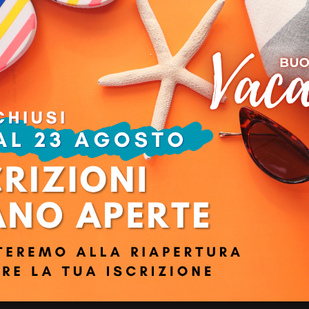
O con Excel, Power BI e Claude® AI
ttaforma digitale utilizzata per il Video Live Streaming è stata intuitiva e 
a inevitabilmente "tolto" qualcosa all'esperienza complessiva, sebbene c
eto, di facile utilizzo, ricco di descrizioni esaustive e propone molte inizia
Ruolo:
Profil
Privacy e termini di utilizzo