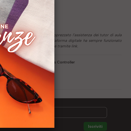
di facile utilizzo, inoltre ho apprezzato l’assistenza dei tutor di aula
i tengo a precisare che la piattaforma digitale ha sempre funzionato
tive alle quali è facile accedere tramite link.
Group Business Controller
o LinkedIN: