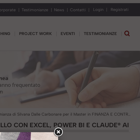
Login
Registrati
orporate
Testimonianze
News
Contatti
CHING
PROJECT WORK
EVENTI
TESTIMONIANZE
Testimonianza di Silvana Dalle Carbonare per il Master in FINANZA E CONTROLLO con Excel, Power BI e Claude® AI
LLO CON EXCEL, POWER BI E CLAUDE® AI