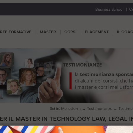
Business School
C
REE FORMATIVE
MASTER
CORSI
PLACEMENT
IL COA
Sei in:
Meliusform
→
Testimonianze
→
ER IL MASTER IN TECHNOLOGY LAW, LEGAL 