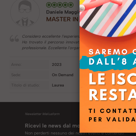
Daniele Maggiolo
MASTER IN TECHNOLOGY LAW, L
Considero eccellente l’esperienza di master in Technology Law 
Ho trovato il percorso innovativo e attuale per i contenuti 
professionale. Eccellente l’organizzazione del personale MELIU
Anno:
2023
Sede:
On Demand
Titolo di studio:
Laurea
Newsletter Meliusform
Ricevi le news dal mondo Meliusform
Non perderti nessuno dei nostri eventi e contenuti