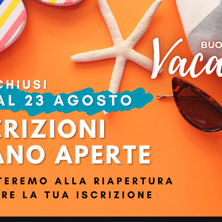
egal Innovation & Legal Operations
& Legal Innovation. Il programma didattico è ottimo ed i docenti estremame
e gli argomenti proposti; mi ha fornito ottimi spunti per valutare nuov
Sform.
Azien
Ruolo:
Privacy e termini di utilizzo