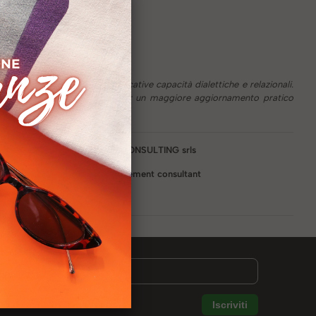
nte competenti, con significative capacità dialettiche e relazionali.
e opportunità professionale e per un maggiore aggiornamento pratico
da:
MAGGIOLO CONSULTING srls
Senior management consultant