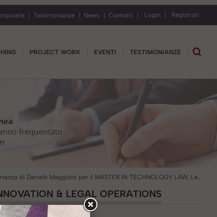
Login
Registrati
orporate
Testimonianze
News
Contatti
CHING
PROJECT WORK
EVENTI
TESTIMONIANZE
Testimonianza di Daniele Maggiolo per il MASTER IN TECHNOLOGY LAW, Legal Innovation & Legal Operations
INNOVATION & LEGAL OPERATIONS