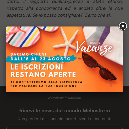
detto, il rapporto qualità-prezzo è stato ottimo,
rispetto alla concorrenza ed è andato oltre le mie
aspettative. Se lo posso consigliare? Certo che sì.
Anno:
2022
Sede:
Live Streaming
Titolo di studio:
Laurea triennale in diritto per le
imprese e le istituzioni
Azienda:
//
Ruolo:
//
Profilo LinkedIN:
Newsletter Meliusform
Ricevi le news dal mondo Meliusform
Non perderti nessuno dei nostri eventi e contenuti