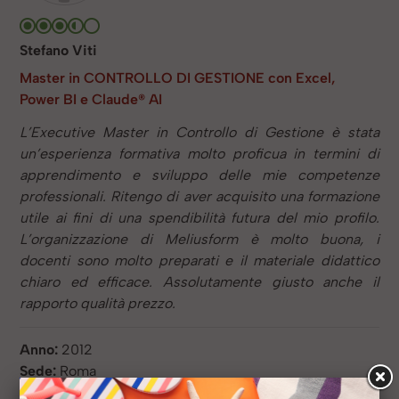
Stefano Viti
Master in CONTROLLO DI GESTIONE con Excel,
Power BI e Claude® AI
L’Executive Master in Controllo di Gestione è stata
un’esperienza formativa molto proficua in termini di
apprendimento e sviluppo delle mie competenze
professionali. Ritengo di aver acquisito una formazione
utile ai fini di una spendibilità futura del mio profilo.
L’organizzazione di Meliusform è molto buona, i
docenti sono molto preparati e il materiale didattico
chiaro ed efficace. Assolutamente giusto anche il
rapporto qualità prezzo.
Anno:
2012
Sede:
Roma
Titolo di studio:
Diploma Ragioneria