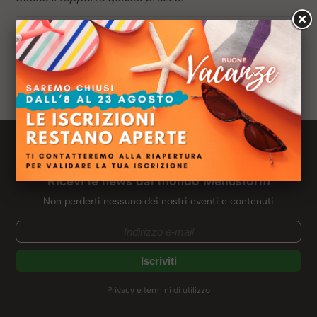
Anno:
2012
Sede:
Roma
Titolo di studio:
Laurea in Economia
Ruolo:
Libero Professionista
Newsletter Meliusform
Ricevi le news dal mondo Meliusform
Non perderti nessuno dei nostri eventi e contenuti
Privacy e termini di utilizzo