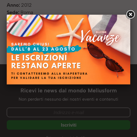
Anno:
2012
Sede:
Roma
Titolo di studio:
Laurea in Economia del commercio
internazionazionale
Azienda:
Cariparma
Ruolo:
Gestore imprese
Profilo LinkedIN:
Newsletter Meliusform
Ricevi le news dal mondo Meliusform
Non perderti nessuno dei nostri eventi e contenuti