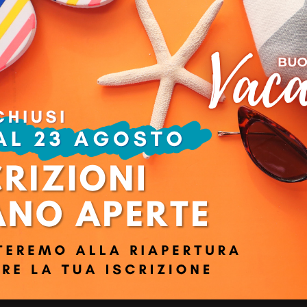
O con Excel, Power BI e Claude® AI
xecutive Master in Finanza e Controllo. Spero presto di avere conferma dei
 cartaceo fornito da Meliusform. Ottimi i software dedicati. Considerando i
Ruolo:
Privacy e termini di utilizzo