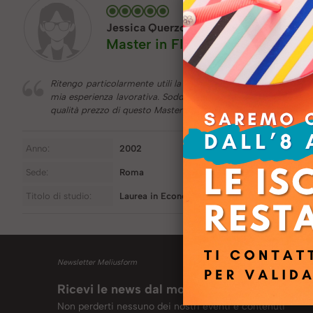
Jessica Querzoli
Master in FINANZA E CONTROLL
Ritengo particolarmente utili la prima e l’ultima parte dell’E
mia esperienza lavorativa. Soddisfacente il materiale didattico
qualità prezzo di questo Master.
Anno:
2002
Sede:
Roma
Titolo di studio:
Laurea in Economia e Commercio
Newsletter Meliusform
Ricevi le news dal mondo Meliusform
Non perderti nessuno dei nostri eventi e contenuti