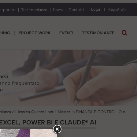
Login
Registrati
orporate
Testimonianze
News
Contatti
CHING
PROJECT WORK
EVENTI
TESTIMONIANZE
Testimonianza di Jessica Querzoli per il Master in FINANZA E CONTROLLO con Excel, Power BI e Claude® AI
EXCEL, POWER BI E CLAUDE® AI