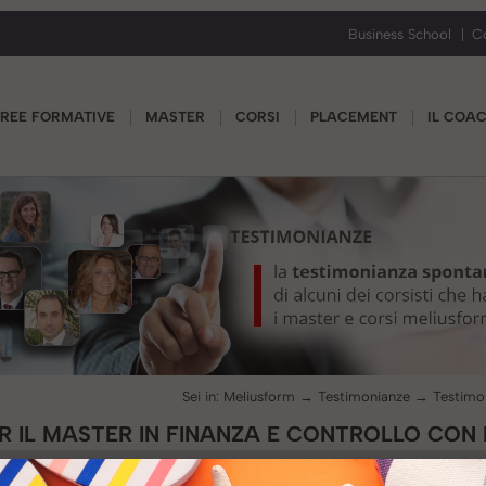
Business School
C
REE FORMATIVE
MASTER
CORSI
PLACEMENT
IL COA
Sei in:
Meliusform
→
Testimonianze
→
R IL MASTER IN FINANZA E CONTROLLO CON 