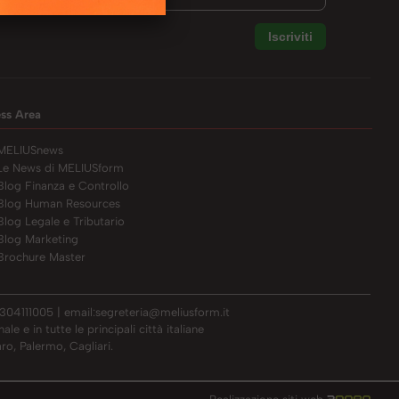
ess Area
MELIUSnews
Le News di MELIUSform
Blog Finanza e Controllo
Blog Human Resources
Blog Legale e Tributario
Blog Marketing
Brochure Master
304111005 | email:
segreteria@meliusform.it
e e in tutte le principali città italiane
ro, Palermo, Cagliari.