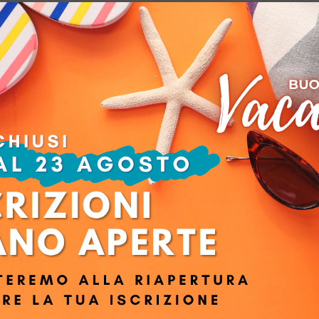
O con Excel, Power BI e Claude® AI
o utile il modo in cui sono state affrontate le varie tematiche, arricchit
ess Plan e al Controllo di Gestione. Sicuramente le nozioni apprese dura
le. L’organizzazione è stata ottima, evidente frutto di anni di esperienza; g
ma e-learning consente di recuperare le lezioni a cui si è stati assenti. Il 
 parte teorica. Complessivamente direi che il rapporto qualità/prezzo del 
Ruolo: