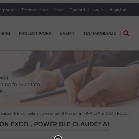
Login
Registrati
orporate
Testimonianze
News
Contatti
CHING
PROJECT WORK
EVENTI
TESTIMONIANZE
Testimonianza di Emanuele Sicurezza per il Master in FINANZA E CONTROLLO con Excel, Power BI e Claude® AI
ON EXCEL, POWER BI E CLAUDE® AI