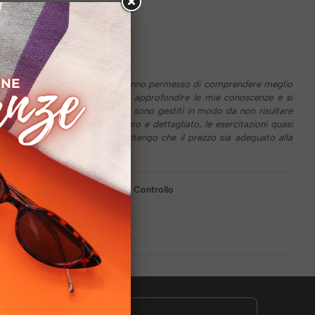
e da numerosi esempi pratici che hanno permesso di comprendere meglio
nte il Master hanno permesso di approfondire le mie conoscenze e si
li orari e la durata del percorso sono gestiti in modo da non risultare
materiale didattico è molto chiaro e dettagliato, le esercitazioni quasi
master è molto buono, infatti ritengo che il prezzo sia adeguato alla
Area Finanza e Controllo