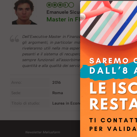
Emanuele Sicurezza
Master in FINANZA E CONTROLL
Dell’Executive Master in Finanza e Controllo, ho trovato molt
gli argomenti, in particolar modo le parti relative al Busin
riveleranno utili nella mia esperienza lavorativa e professiona
pesanti e il sistema di recupero delle lezioni tramite piattafor
sempre funzionali all’assorbimento delle nozioni relative alla
quantità e alla qualità dei servizi resi.
Anno:
2016
Sede:
Roma
Titolo di studio:
Laurea in Economia e Commercio
Newsletter Meliusform