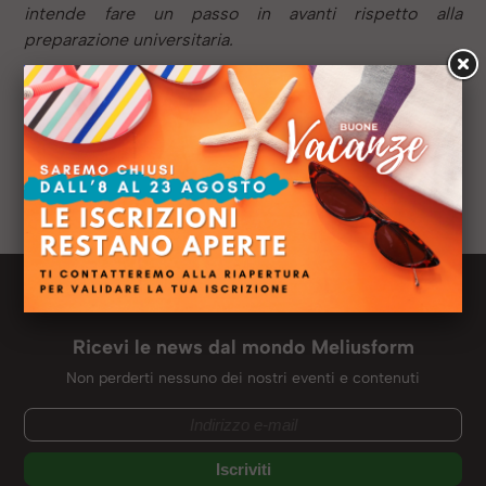
intende fare un passo in avanti rispetto alla
preparazione universitaria.
Anno:
2018
Sede:
Roma
Titolo di studio:
Laurea in Scienze Economiche e
Finanziarie
Ruolo:
Studente
Newsletter Meliusform
Ricevi le news dal mondo Meliusform
Non perderti nessuno dei nostri eventi e contenuti