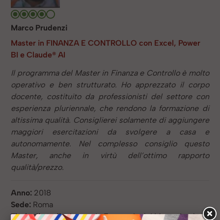
Marco Prudenzi
Master in FINANZA E CONTROLLO con Excel, Power
BI e Claude® AI
Il programma del Master in Finanza e Controllo è molto
operativo e ben strutturato. Ho apprezzato il corpo
docente, costituito da professionisti del settore con
esperienza pluriennale, che rendono la formazione di
altissima qualità. Consiglierei solamente di aggiungere
maggiori esercitazioni da svolgere a casa e
autonomamente. Nel complesso consiglio questo
Master, anche in virtù dell’ottimo rapporto
qualità/prezzo.
Anno:
2018
Sede:
Roma
Titolo di studio:
Laurea in Economia dei Mercati e degli