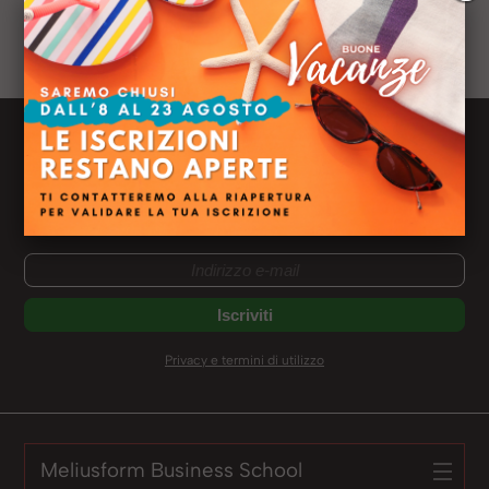
Intermediari Finanziari
Ruolo:
Gestione Crediti
Newsletter Meliusform
Ricevi le news dal mondo Meliusform
Non perderti nessuno dei nostri eventi e contenuti
Privacy e termini di utilizzo
Meliusform Business School