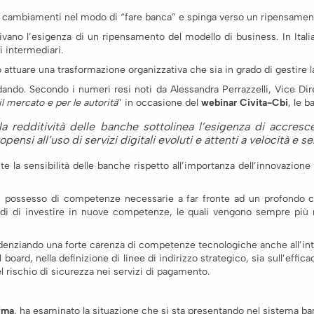
i cambiamenti nel modo di “fare banca” e spinga verso un ripensament
no l’esigenza di un ripensamento del modello di business. In Italia,
i intermediari.
o attuare una trasformazione organizzativa che sia in grado di gestire 
ando. Secondo i numeri resi noti da Alessandra Perrazzelli, Vice Diret
il mercato e per le autorità
” in occasione del
webinar Civita-Cbi
, le 
 redditività delle banche sottolinea l’esigenza di accrescere
ensi all’uso di servizi digitali evoluti e attenti a velocità e s
 la sensibilità delle banche rispetto all’importanza dell’innovazione 
in possesso di competenze necessarie a far fronte ad un profondo ca
indi di investire in nuove competenze, le quali vengono sempre più 
enziando una forte carenza di competenze tecnologiche anche all’inter
ard, nella definizione di linee di indirizzo strategico, sia sull’efficac
l rischio di sicurezza nei servizi di pagamento.
fma
, ha esaminato la situazione che si sta presentando nel sistema ba