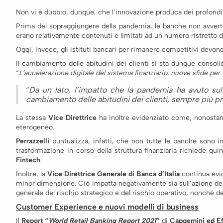
Non vi è dubbio, dunque, che l’innovazione produca dei profond
Prima del sopraggiungere della pandemia, le banche non avvertiva
erano relativamente contenuti e limitati ad un numero ristretto d
Oggi, invece, gli istituti bancari per rimanere competitivi devon
Il cambiamento delle abitudini dei clienti si sta dunque consolid
“
L’accelerazione digitale del sistema finanziario: nuove sfide per 
“
Da un lato, l’impatto che la pandemia ha avuto sulla
cambiamento delle abitudini dei clienti, sempre più prop
La stessa
Vice Direttrice
ha inoltre evidenziato come, nonostante
eterogeneo.
Perrazzelli
puntualizza, infatti, che non tutte le banche sono 
trasformazione in corso della struttura finanziaria richiede qu
Fintech
.
Inoltre, la
Vice Direttrice Generale di Banca d’Italia
continua evid
minor dimensione. Ciò impatta negativamente sia sull’azione del bo
generale del rischio strategico e del rischio operativo, nonché de
Customer Experience e nuovi modelli di business
Il
Report “
World Retail Banking Report 2021
”
di
Capgemini ed E