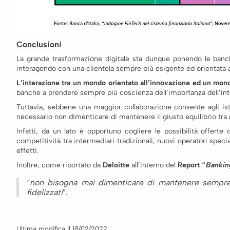
Conclusioni
La grande trasformazione digitale sta dunque ponendo le banch
interagendo con una clientela sempre più esigente ed orientata al
L’interazione tra un mondo orientato all’innovazione ed un mon
banche a prendere sempre più coscienza dell’importanza dell’intell
Tuttavia, sebbene una maggior collaborazione consente agli istit
necessario non dimenticare di mantenere il giusto equilibrio tra 
Infatti, da un lato è opportuno cogliere le possibilità offerte 
competitività tra intermediari tradizionali, nuovi operatori spe
effetti.
Inoltre, come riportato da
Deloitte
all’interno del
Report “
Bankin
“
non bisogna mai dimenticare di mantenere sempre 
fidelizzati
”.
Ultima modifica il 18/02/2022