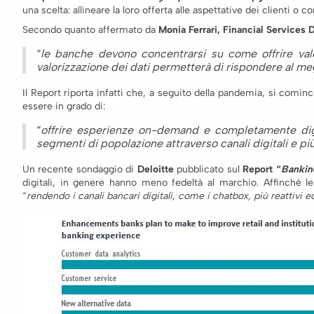
una scelta: allineare la loro offerta alle aspettative dei clienti o c
Secondo quanto affermato da
Monia Ferrari, Financial Services D
“
le banche devono concentrarsi su come offrire valore 
valorizzazione dei dati permetterà di rispondere al megl
Il Report riporta infatti che, a seguito della pandemia, si cominc
essere in grado di:
“
offrire esperienze on-demand e completamente digita
segmenti di popolazione attraverso canali digitali e più 
Un recente sondaggio di
Deloitte
pubblicato sul
Report “
Bankin
digitali, in genere hanno meno fedeltà al marchio. Affinché le
“
rendendo i canali bancari digitali, come i chatbox, più reattivi