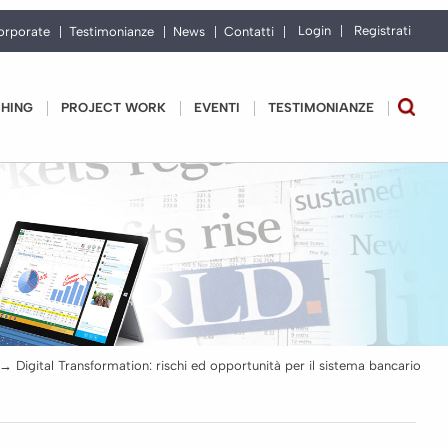
Login
Registrati
orporate
Testimonianze
News
Contatti
CHING
PROJECT WORK
EVENTI
TESTIMONIANZE
→
Digital Transformation: rischi ed opportunità per il sistema bancario