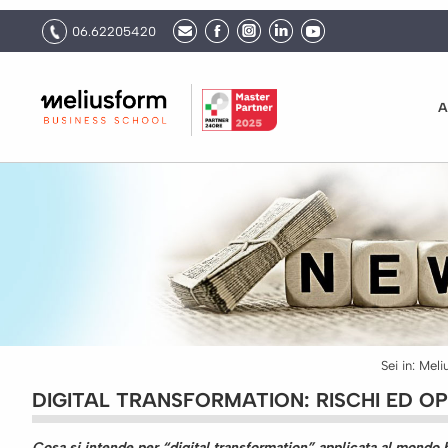
06.62205420
A
Sei in:
Meli
DIGITAL TRANSFORMATION: RISCHI ED O
Cosa si intende per “digital transformation” applicata al mondo