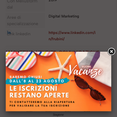
Con Meliusform
dal
Digital Marketing
Aree di
specializzazione
https://www.linkedin.com/i
Link linkedin
n/frubini/
MARKETING, VENDITE, COMUNICAZIONE,
DIGITAL E SOCIAL
10
..
8
Valutazione
6
4
Autunno
Primavera
Autunno
Autunno
2019
2020
2020
2021
Stagione