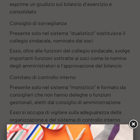
esprime un giudizio sul bilancio d’esercizio e
consolidato
Consiglio di sorveglianza
Presente solo nel sistema “dualistico” sostituisce il
collegio sindacale, nominato dai soci
Esso, oltre alle funzioni del collegio sindacale, svolge
importanti funzioni sottratte ai soci come la nomina
degli amministratori e l’approvazione del bilancio
Comitato di controllo interno
Presente solo nel sistema “monistico” è formato da
consiglieri che non hanno deleghe o funzioni
gestionali, eletti dal consiglio di amministrazione
Esso si occupa di vigilare sulla adeguatezza della
organizzazione e del sistema di controllo interno
dell’impresa, dei rapporti col revisore contabile e di
ogni altra funzione assegnata dal consiglio di