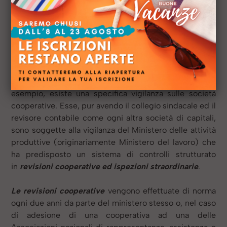
amministrazione
Accanto ai soggetti del controllo disciplinati dal codice
civile e comuni a tutte le tipologie di imprese, esistono
funzioni di controllo specifiche, riferite ad ambiti
particolari la cui disciplina è fissata e monitorata
direttamente da Enti o Istituzioni di settore. Così, per
esempio, esiste una specifica vigilanza sulle società
cooperative. Esse, pur avendo il collegio sindacale ed il
revisore contabile come ogni altra società di capitali,
sono soggette alla vigilanza del Ministero delle attività
produttive (originariamente Ministero del lavoro) che
ha predisposto un sistema di controlli strutturato
in
revisioni cooperative ed ispezioni straordinarie
.
Le revisioni cooperative
vengono effettuate di norma
ogni due anni da parte del ministero stesso o, nel caso
di adesione di una cooperativa ad una delle