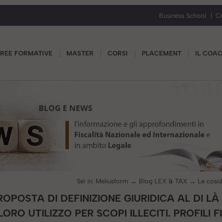
Business School
C
REE FORMATIVE
MASTER
CORSI
PLACEMENT
IL COA
Sei in:
Meliusform
→
Blog LEX & TAX
→
OPOSTA DI DEFINIZIONE GIURIDICA AL DI LÀ
RO UTILIZZO PER SCOPI ILLECITI. PROFILI F