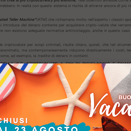
 chi crea la più
criptocurrency
più anonima.
Tale obiettivo avrebbe come 
irebbero. In realtà con questo sistema si rischia di attrarre ancora di più ric
ted Teller Machine”
(ATM) che richiamano molto nell’aspetto i classici spo
si introduce del denaro contante per acquistare cripto-valute che verrann
ve non esistono adeguate normative antiriciclaggio, anche in questo caso il
 le criptovalute per scopi criminali, risulta chiaro, quindi, che tali strum
 anonimato, ma contemporaneamente riducono drasticamente i costi, tem
 come, ad esempio, la
traditio
di denaro in contanti.
 DELLA C.D. CRIPTOVALUTE A FINI DI RICICLAGGIO E FINA
D EUROPEA. LA POSIZIONE “ATTENDISTA” DEL G20 DEL 20 MARZ
 tra le Banche Centrali al mondo, a dare l’allarme riguardo l’utilizzo ill
[6]
analysis”
pubblicato nell’ottobre 2012,
seguita poi dall’Autorità Bancar
 Banca d’Italia, nella già citata comunicazione del 30 gennaio 2015, 
ptovalute, sarebbe stato necessario “
l’intervento delle
autorità per chiuder
[8]
i presso di essi.”
ti imboccando la strada della
regolamentazione
piuttosto che quella delle 
[9]
ea del Sud.
In particolare, si è preferito regolamentare i c.d. Exchange 
rodotto delle nuove disposizioni a riguardo nel D.lgs. n. 231/2007. Abbiamo