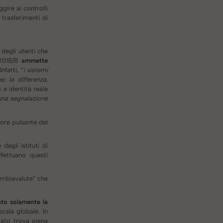
gire ai controlli
trasferimenti di
 degli utenti che
/2018/B
ammette
 Infatti, “
i sistemi
; la differenza,
 e identità reale
 una segnalazione
uore pulsante del
degli istituti di
fettuano questi
ambiavalute” che
ato solamente la
ala globale. In
ato trova piena