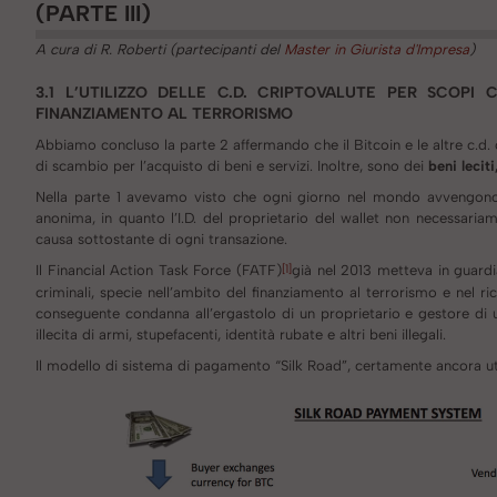
(PARTE III)
A cura di R. Roberti (partecipanti del
Master in Giurista d'Impresa
)
3.1 L’UTILIZZO DELLE C.D. CRIPTOVALUTE PER SCOPI 
FINANZIAMENTO AL TERRORISMO
Abbiamo concluso la parte 2 affermando che il Bitcoin e le altre c.d. 
di scambio per l’acquisto di beni e servizi. Inoltre, sono dei
beni lecit
Nella parte 1 avevamo visto che ogni giorno nel mondo avvengono mi
anonima, in quanto l’I.D. del proprietario del wallet non necessariam
causa sottostante di ogni transazione.
[1]
Il Financial Action Task Force (FATF)
già nel 2013 metteva in guardi
criminali, specie nell’ambito del finanziamento al terrorismo e nel rici
conseguente condanna all’ergastolo di un proprietario e gestore di
illecita di armi, stupefacenti, identità rubate e altri beni illegali.
Il modello di sistema di pagamento “Silk Road”, certamente ancora ut