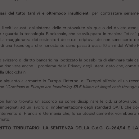
quasi del tutto tardivi e oltremodo insufficienti
per contrastare seriame
leciti causati dal sistema delle criptovalute sia quello del divieto assolu
riguarda la tecnologia Blockchain, che se sviluppata in maniera “etica”
La maggioranza dei sostenitori delle c.d. criptovalute non sono certo dei
i di una tecnologia che nonostante siano passati quasi 10 anni dal White P
zzero di diritto bancario ha ipotizzato la possibilità di eliminare tale car
e risolvere anche il problema della Privacy degli utenti dato che, come si 
ella Blockchain.
ane alquanto allarmante in Europa: l’Interpol e l’Europol all’esito di un rec
he “
Criminals in Europe are laundering $5.5 billion of illegal cash through
n hanno trovato un accordo su come disciplinare le c.d. criptovalute
o impegnati ad un lavoro di implementazione degli standard GAFI, che dov
 è l’intervento di Francia e Germania che, forse utopisticamente, vorrebber
imato.
RITTO TRIBUTARIO: LA SENTENZA DELLA C.d.G. C-264/14 E LA