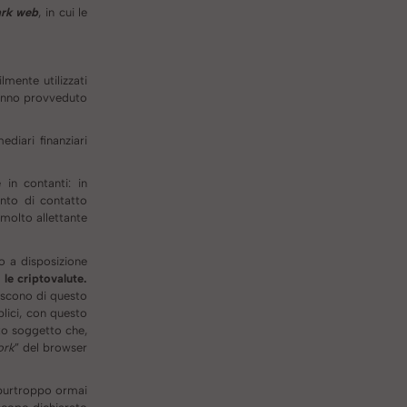
ark web
, in cui le
lmente utilizzati
 hanno provveduto
diari finanziari
 in contanti: in
nto di contatto
molto allettante
o a disposizione
le criptovalute.
uiscono di questo
plici, con questo
to soggetto che,
ork
” del browser
purtroppo ormai