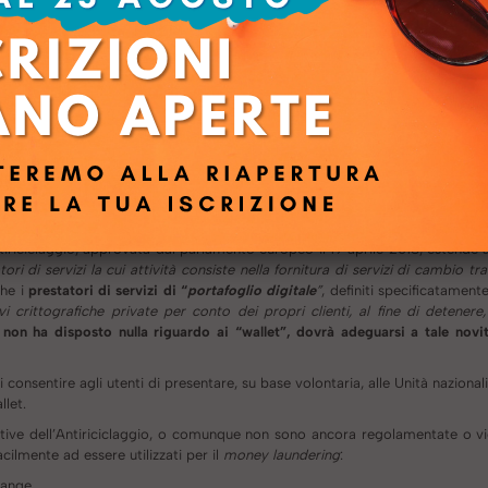
, comma 2, lett. qq) in quanto non segue la sua reale natura economica, ovv
ll’art. 1 c.2 lett. ff) d.lgs. 231/2007 gli Exchange vengono definiti come “
pre
vizi di
cambio tra valute virtuali e valute legali
”.
Inoltre, gli stessi sono stati
olgimento
dell'attività di conversione di valute virtuali da ovvero in val
bis dell’art. 17-bis d.lgls 141/2010, estendendo agli
Exchange
l’applicazione
i una sezione speciale a loro dedicata nel registro dei cambiavalute di cu
avalute
. Abbiamo, invece, dimostrato nella parte 2 che i c.d. Exchange h
 di intermediazione finanziaria.
ntiriciclaggio, approvata dal parlamento europeo il 19 aprile 2018, estende 
tori di servizi la cui attività consiste nella fornitura di servizi di cambio tra
che i
prestatori di servizi di “
portafoglio digitale
”
, definiti specificatamente
vi crittografiche private per conto dei propri clienti, al fine di detener
ra non ha disposto nulla riguardo ai “wallet”, dovrà adeguarsi a tale novit
di consentire agli utenti di presentare, su base volontaria, alle Unità nazional
llet.
mative dell’Antiriciclaggio, o comunque non sono ancora regolamentate o vie
ilmente ad essere utilizzati per il
money laundering
:
hange.