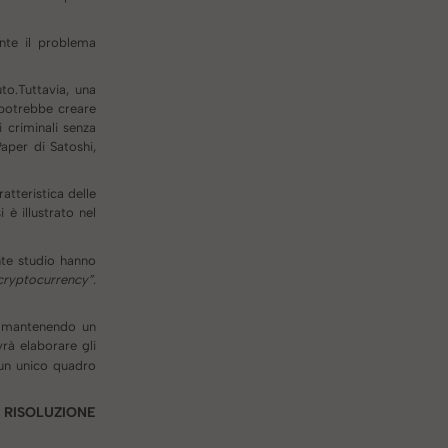
nte il problema
to.Tuttavia, una
 potrebbe creare
 criminali senza
aper di Satoshi,
atteristica delle
è illustrato nel
ente studio hanno
 cryptocurrency”.
, mantenendo un
rà elaborare gli
o un unico quadro
 RISOLUZIONE