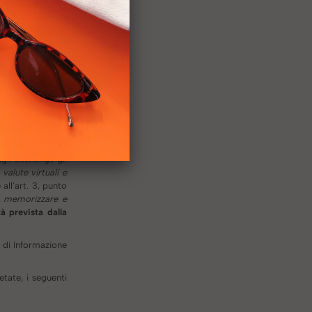
ero di strumento
statori di servizi
 collocati tra gli
ute aventi corso
 della disciplina
i al comma 1 del
anno una diversa
agli Exchange gli
 valute virtuali e
 all’art. 3, punto
e, memorizzare e
à prevista dalla
i di Informazione
tate, i seguenti