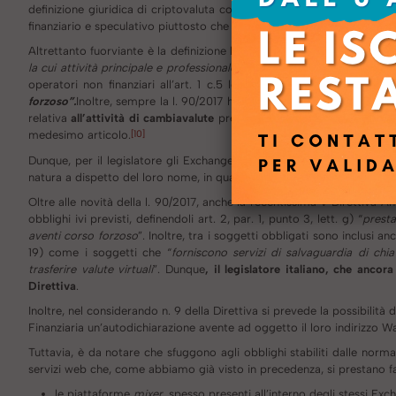
definizione giuridica di criptovaluta contenuta nel novellato art. 1
finanziario e speculativo piuttosto che di valuta.
Altrettanto fuorviante è la definizione legislativa dei c.d. “Exchange”A
la cui attività principale e professionale consiste nella fornitura di ser
operatori non finanziari all’art. 1 c.5 lett. i) “
limitatamente allo sv
forzoso”.
Inoltre, sempre la l. 90/2017 ha introdotto il nuovo comma 8-
relativa
all’attività di cambiavalute
prevedendo anche l’introduzione d
[10]
medesimo articolo.
Dunque, per il legislatore gli Exchange sono dei
veri e propri cambi
natura a dispetto del loro nome, in quanto si occupano essenzialmente
Oltre alle novità della l. 90/2017, anche la recentissima V Direttiva A
obblighi ivi previsti, definendoli art. 2, par. 1, punto 3, lett. g) “
presta
aventi corso forzoso
”. Inoltre, tra i soggetti obbligati sono inclusi an
19) come i soggetti che “
forniscono servizi di salvaguardia di chia
trasferire valute virtuali
”. Dunque
, il legislatore italiano, che anco
Direttiva
.
Inoltre, nel considerando n. 9 della Direttiva si prevede la possibilità 
Finanziaria un’autodichiarazione avente ad oggetto il loro indirizzo Wa
Tuttavia, è da notare che sfuggono agli obblighi stabiliti dalle nor
servizi web che, come abbiamo già visto in precedenza, si prestano fac
le piattaforme
mixer
, spesso presenti all’interno degli stessi Exc