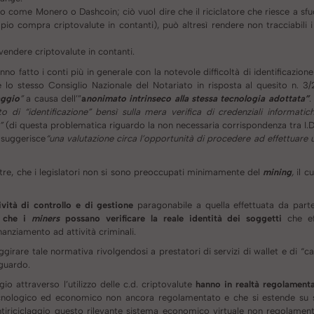
 come Monero o Dashcoin; ciò vuol dire che il riciclatore che riesce a sfug
 compra criptovalute in contanti), può altresì rendere non tracciabili i 
vendere criptovalute in contanti.
no fatto i conti più in generale con la notevole difficoltà di identificazione
e lo stesso Consiglio Nazionale del Notariato in risposta al quesito n. 3
aggio
”
a causa dell’”
a
nonimato intrinseco alla stessa tecnologia adottata”
.
 di “identificazione” bensì sulla mera verifica di credenziali informatiche
o”
(di questa problematica riguardo la non necessaria corrispondenza tra I.D.
. suggerisce
“una valutazione circa l’opportunità di procedere ad effettuare
oltre, che i legislatori non si sono preoccupati minimamente del
mining
,
il c
vità di controllo e di gestione
paragonabile a quella effettuata da parte 
e che i
miners
possano verificare la reale identità dei soggetti
che ef
inanziamento ad attività criminali.
irare tale normativa rivolgendosi a prestatori di servizi di wallet e di “c
iguardo.
gio attraverso l’utilizzo delle c.d. criptovalute
hanno in realtà regolament
cnologico ed economico non ancora regolamentato e che si estende su sc
riciclaggio questo rilevante sistema economico virtuale non regolament