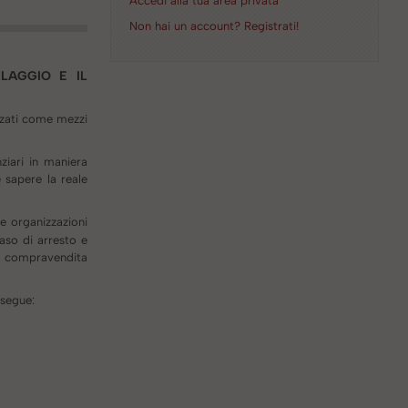
Accedi alla tua area privata
Non hai un account? Registrati!
CLAGGIO E IL
izzati come mezzi
ziari in maniera
e sapere la reale
le organizzazioni
caso di arresto e
la compravendita
segue: