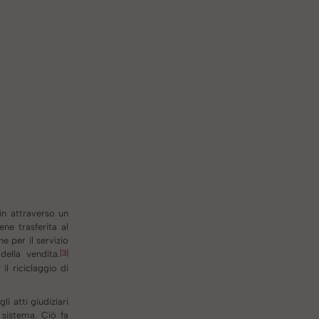
in attraverso un
ne trasferita al
e per il servizio
[3]
della vendita.
l riciclaggio di
i atti giudiziari
 sistema. Ciò fa