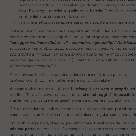
la compravendita di criptovalute già dotate di mixing automatico
degli Exchange, nonché a quello delle banche (perché ad esempio
criptovalute, usufruendo di tali servizi.
i siti che mettono in relazione persone disposte a comprare o a 
Oltre ad aver trascurato questi soggetti, entrambi i legislatori non han
effettuano transazioni di criptovalute. A tal proposito recentement
“
un’oggettiva impossibilità di adempiere agli obblighi Antiricicl
di accesso informatici, senza eccezioni, non si fondano sul concetto
soprattutto a fini della normativa antiriciclaggio, non è di poco cont
avevamo già parlato nella cap. 1.3). Stante tale impossibilità, il C.N.N
[11]
di operazione sospetta
”.
A mio avviso tale tesi è da condividere in pieno. Si deve pensare, in
protocollo di Bitcoin e di tutte le altre c.d. criptovalute.
Avevamo visto nel cap. 1.4. che
il
mining
è una vera e propria atti
credito. Tuttavia,avevamo constatato
che ad oggi è impossibil
trasferimenti di valore e se questi avvengano per fini riciclatori o di f
C’è da considerare, inoltre, anche che un utente europeo potrebbe agg
hanno sede in un Paese in cui non esiste alcuna regolamentazione a r
Entrambi i legislatori, dunque, per affrontare il problema del riciclag
minima parte
, ovvero i c.d. Exchange, di un complesso sistema te
questo modo si è creato un paradosso: ora con le nuove norme Anti