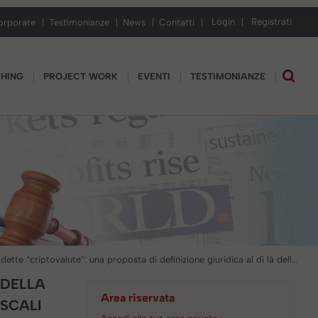
Login
Registrati
orporate
Testimonianze
News
Contatti
CHING
PROJECT WORK
EVENTI
TESTIMONIANZE
Le cosiddette “criptovalute”: una proposta di definizione giuridica al di là della nuova normativa antiriciclaggio. Il loro utilizzo per scopi illeciti. Profili fiscali (Parte III)
 DELLA
Area riservata
ISCALI