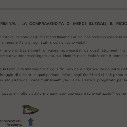
CRIMINALI: LA COMPRAVENDITA DI MERCI ILLEGALI, IL RICI
criptovalute sono degli strumenti finanziari atipici che possono essere util
i,
almeno in Italia e negli Stati in cui non sono vietati.
lioni di trasferimenti di valore rappresentati da questi strumenti finan
ente deve essere collegata alla sua identità reale; inoltre, non è possibil
a la Comunità Internazionale riguardo l'uso delle criptovalute da parte del
claggio di denaro. In quel periodo, infatti, negli Stati Uniti ci fu il primo 
 un sito pirata dal nome
“Silk Road”
(“la via della seta”), progettato per 
[2]
ilizzato in molte piattaforme
dark web
, può essere schematizzato
come 