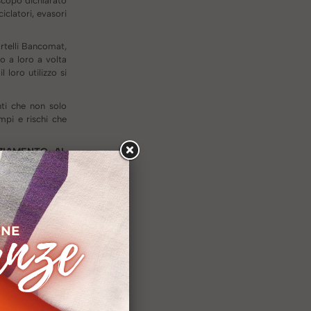
scopo dichiarato
iclatori, evasori
rtelli Bancomat,
o a loro a volta
 loro utilizzo si
enti che non solo
pi e rischi che
NZIAMENTO AL
O 2018
ecito delle c.d.
ia Europea nell’
affermava molto
e le piattaforme
restrizioni o dei
estendendo anche
 già criticato la