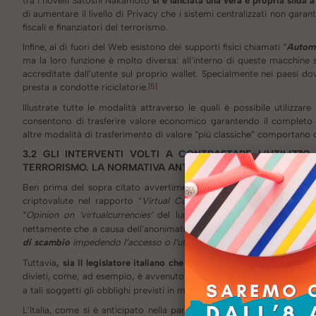
tra i novelli Satoshi Nakamoto
si è lanciata una vera e propria sfida a
di aumentare il livello di Privacy che i sistemi centralizzati non garant
fiscali e finanziatori del terrorismo.
Infine, al di fuori del Web esistono dei supporti fisici chiamati “
Automa
ma la loro funzione è molto diversa: all’interno di queste macchine 
accreditate dall’utente sul proprio wallet. Specialmente nei paesi do
[5]
presta a condotte riciclatorie.
Illustrate tutte le modalità attraverso le quali è possibile utilizzare
consentono di trasferire valore economico garantendo il completo
altre modalità di trasferimento di valore “più classiche” comportano
3.2 GLI INTERVENTI VOLTI A CONTRASTARE L’UTILIZZO
TERRORISMO. LA NORMATIVA ANTIRICICLAGGIO ITALIANA E
Ben prima del sopra citato avvertimento del FATF fu la BCE, la prima
criptovalute nel rapporto “
Virtual Currency Schemes – a further 
[7]
“
Opinion on ‘virtualcurrencies’
del luglio 2014.
Nel 2015 anche la
nettamente che a causa dell’anonimato che vige nel sistema delle cri
di scambio
impedendo l’accesso o l’utilizzo di eventuali fondi custodit
Tuttavia
, sia il legislatore italiano che quello europeo
sono intervenu
divieti, come, ad esempio, è avvenuto recentemente in Cina e in Cor
a tali soggetti gli obblighi previsti in materia di Antiriciclaggio.
L’Italia, come si è anticipato nella parte 2, con la l. 90/2017 ha int