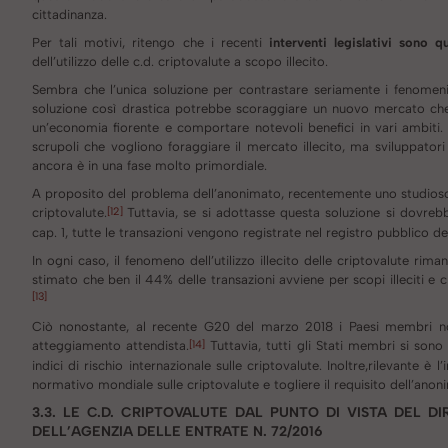
cittadinanza.
Per tali motivi, ritengo che i recenti
interventi legislativi sono 
dell’utilizzo delle c.d. criptovalute a scopo illecito.
Sembra che l’unica soluzione per contrastare seriamente i fenomeni il
soluzione così drastica potrebbe scoraggiare un nuovo mercato che 
un’economia fiorente e comportare notevoli benefici in vari ambiti. 
scrupoli che vogliono foraggiare il mercato illecito, ma sviluppator
ancora è in una fase molto primordiale.
A proposito del problema dell’anonimato, recentemente uno studioso svi
[12]
criptovalute.
Tuttavia, se si adottasse questa soluzione si dovrebb
cap. 1, tutte le transazioni vengono registrate nel registro pubblico d
In ogni caso, il fenomeno dell’utilizzo illecito delle criptovalute rim
stimato che ben il 44% delle transazioni avviene per scopi illeciti e c
[13]
Ciò nonostante, al recente G20 del marzo 2018 i Paesi membri no
[14]
atteggiamento attendista.
Tuttavia, tutti gli Stati membri si son
indici di rischio internazionale sulle criptovalute. Inoltre,rilevante
normativo mondiale sulle criptovalute e togliere il requisito dell’anon
3.3. LE C.D. CRIPTOVALUTE DAL PUNTO DI VISTA DEL DI
DELL’AGENZIA DELLE ENTRATE N. 72/2016