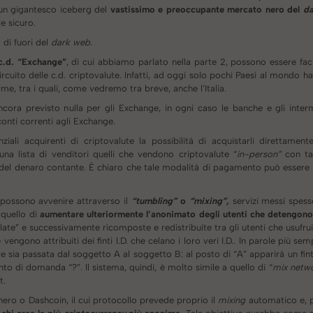
 un gigantesco iceberg del
vastissimo e preoccupante mercato nero del
d
e sicuro.
 di fuori del
dark web.
 c.d. “Exchange”
, di cui abbiamo parlato nella parte 2, possono essere faci
circuito delle c.d. criptovalute. Infatti, ad oggi solo pochi Paesi al mondo
rme, tra i quali, come vedremo tra breve, anche l’Italia.
ncora previsto nulla per gli Exchange, in ogni caso le banche e gli interme
onti correnti agli Exchange.
ziali acquirenti di criptovalute la possibilità di acquistarli direttamente
na lista di venditori quelli che vendono criptovalute “
in-person”
con ta
 del denaro contante. È chiaro che tale modalità di pagamento può essere 
e possono avvenire attraverso il
“tumbling”
o
“mixing”,
servizi messi spess
 quello di
aumentare ulteriormente l’anonimato degli utenti che detengono 
late” e successivamente ricomposte e redistribuite tra gli utenti che usufr
engono attribuiti dei finti I.D. che celano i loro veri I.D.. In parole più sem
e sia passata dal soggetto A al soggetto B: al posto di “A” apparirà un fin
o di domanda “?”. Il sistema, quindi, è molto simile a quello di “
mix netw
t.
nero o Dashcoin, il cui protocollo prevede proprio il
mixing
automatico e, 