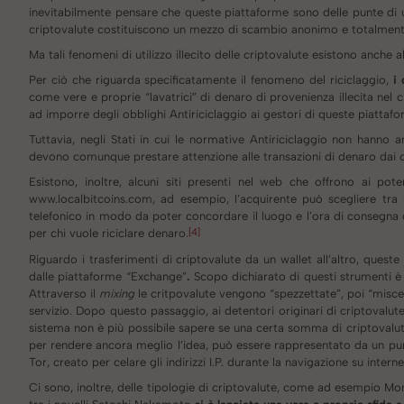
inevitabilmente pensare che queste piattaforme sono delle punte di
criptovalute costituiscono un mezzo di scambio anonimo e totalment
Ma tali fenomeni di utilizzo illecito delle criptovalute esistono anche al
Per ciò che riguarda specificatamente il fenomeno del riciclaggio,
i
come vere e proprie “lavatrici” di denaro di provenienza illecita nel 
ad imporre degli obblighi Antiriciclaggio ai gestori di queste piattafo
Tuttavia, negli Stati in cui le normative Antiriciclaggio non hanno a
devono comunque prestare attenzione alle transazioni di denaro dai c
Esistono, inoltre, alcuni siti presenti nel web che offrono ai poten
www.localbitcoins.com, ad esempio, l’acquirente può scegliere tra u
telefonico in modo da poter concordare il luogo e l’ora di consegna
[4]
per chi vuole riciclare denaro.
Riguardo i trasferimenti di criptovalute da un wallet all’altro, quest
dalle piattaforme “Exchange”
.
Scopo dichiarato di questi strumenti è
Attraverso il
mixing
le critpovalute vengono “spezzettate”, poi “misce
servizio
.
Dopo questo passaggio, ai detentori originari di criptovalute v
sistema non è più possibile sapere se una certa somma di criptovalut
per rendere ancora meglio l’idea, può essere rappresentato da un punt
Tor, creato per celare gli indirizzi I.P. durante la navigazione su interne
Ci sono, inoltre, delle tipologie di criptovalute, come ad esempio Mo