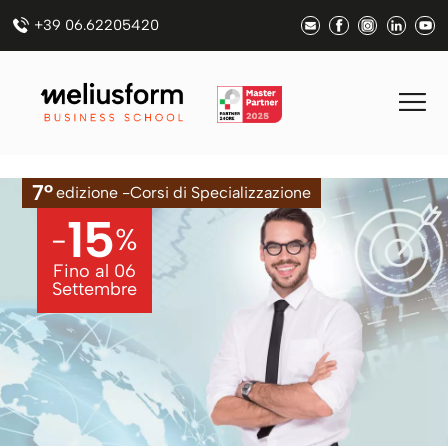
+39 06.62205420
7°
edizione -
Corsi
di Specializzazione
15
-
%
Fino al
06
Settembre