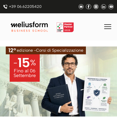
+39 06.62205420
12°
edizione -
Corsi
di Specializzazione
15
-
%
Fino al
06
Settembre