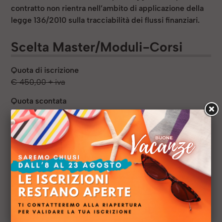
contratto non rientra nell’ambito di applicazione della
legge 136/2010 sulla tracciabilità dei flussi finanziari.
Scelta Master/Moduli-Corsi
Quota di iscrizione
€ 450,00 + iva
Quota scontata
€ 382,50 + iva
Numero persone
Modalità di pagamento
ammesse
Unica soluzione all'atto dell'iscrizione