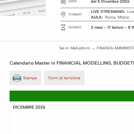
dal 5 Dicembre 2026
DATA
LIVE STREAMING:
Liv
FORMAT
AULA:
Roma, Milano
2 mesi
- 17 lezioni
- 8 
DURATA
Sei in:
Meliusform
→
FINANZA AMMINIST
Calendario Master in FINANCIAL MODELLING, BUDGETIN
Stampa
Form di Iscrizione
DICEMBRE 2026