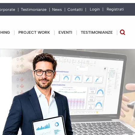
Login
Registrati
orporate
Testimonianze
News
Contatti
CHING
PROJECT WORK
EVENTI
TESTIMONIANZE