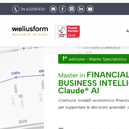
06.62205420
A
1°
edizione -
Master Specialistico
FINANCIA
Master in
BUSINESS INTELLI
Claude® AI
Costruire modelli economico-finanziar
per supportare le decisioni aziendali, 