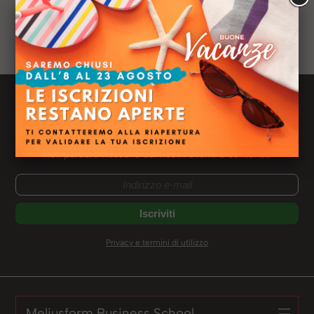
persona, organizzazioni e comunità
Ruolo:
Psicologo
Profilo LinkedIN:
Newsletter Meliusform
Ricevi le news dal mondo Meliusform
Non perderti nessuno dei nostri eventi e contenuti
Privacy e termini di utilizzo
Meliusform Business School