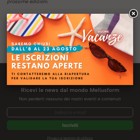
prossime edizioni.
Anno:
2020
Sede:
Milano
Titolo di studio:
Laurea triennale in Sociologia
Ruolo:
HR Recruiter
Profilo LinkedIN:
Newsletter Meliusform
Ricevi le news dal mondo Meliusform
Non perderti nessuno dei nostri eventi e contenuti
Privacy e termini di utilizzo