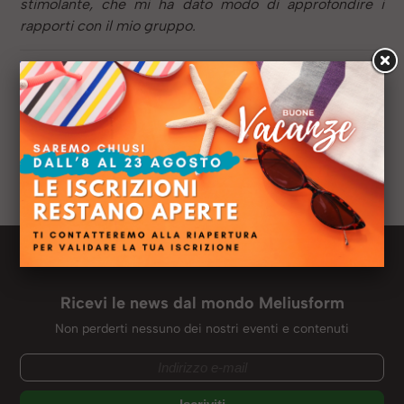
stimolante, che mi ha dato modo di approfondire i
rapporti con il mio gruppo.
Anno:
2020
Sede:
Video Live Streaming
Titolo di studio:
Laurea Triennale Scienza
Dell'Architettura
Ruolo:
Segretaria
Profilo LinkedIN:
Newsletter Meliusform
Ricevi le news dal mondo Meliusform
Non perderti nessuno dei nostri eventi e contenuti