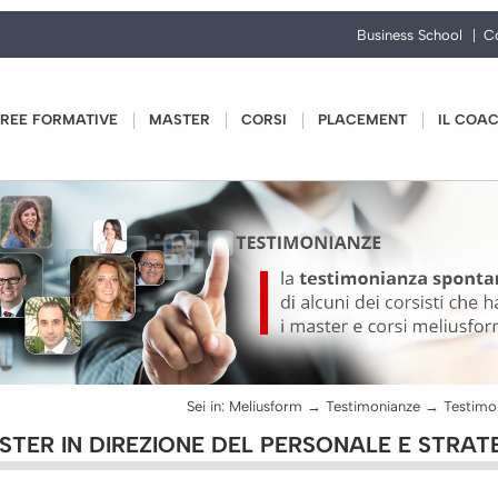
Business School
C
REE FORMATIVE
MASTER
CORSI
PLACEMENT
IL COA
Sei in:
Meliusform
→
Testimonianze
→
ASTER IN DIREZIONE DEL PERSONALE E STR