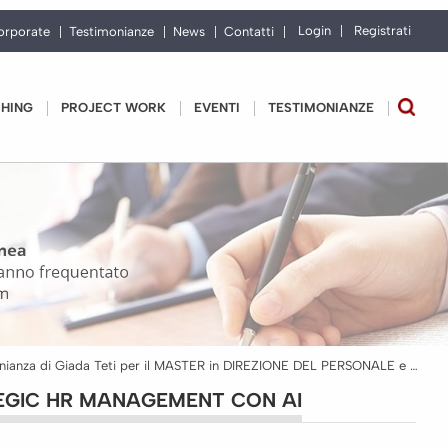
Login
Registrati
orporate
Testimonianze
News
Contatti
CHING
PROJECT WORK
EVENTI
TESTIMONIANZE
Testimonianza di Giada Teti per il MASTER in DIREZIONE DEL PERSONALE e Strategic HR Management con AI
ATEGIC HR MANAGEMENT CON AI