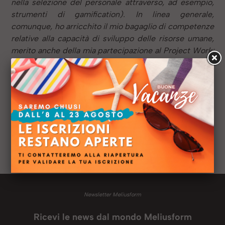
nella selezione del personale attraverso, ad esempio,
strumenti di gamification). In linea generale,
comunque, ho arricchito il mio bagaglio di competenze
relative alla capacità di sviluppo delle risorse umane,
merito anche della mia partecipazione al Project Work;
un’esperienza davvero molto stimolante ed al
contempo impegnativa.
Anno:
2021
Sede:
Video Live Streaming
Titolo di studio:
Laurea magistrale
Ruolo:
Responsabile Ufficio Personale
Profilo LinkedIN:
Newsletter Meliusform
Ricevi le news dal mondo Meliusform