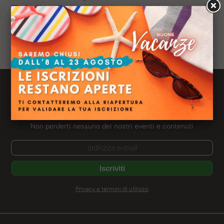
Titolo di studio:
Laurea
Azienda:
Sielte Spa
Ruolo:
HR Generalist
Profilo LinkedIN:
Newsletter Meliusform
Ricevi le news dal mondo Meliusform
Non perderti nessuno dei nostri eventi e contenuti
Privacy e termini di utilizzo