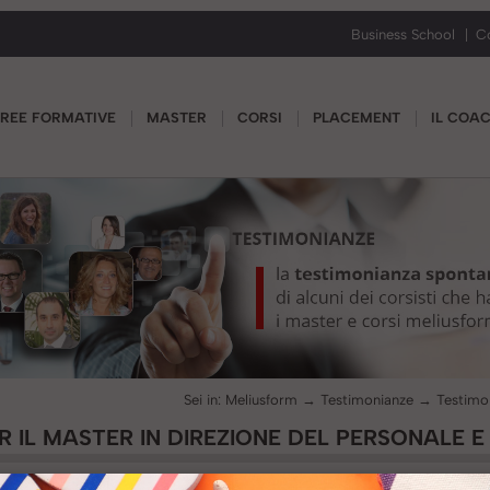
Business School
C
REE FORMATIVE
MASTER
CORSI
PLACEMENT
IL COA
Sei in:
Meliusform
→
Testimonianze
→
 IL MASTER IN DIREZIONE DEL PERSONALE 