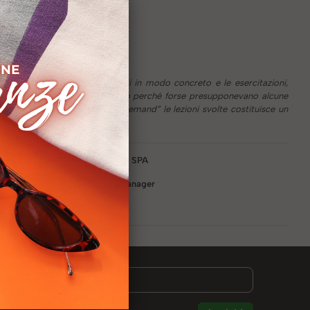
ni. I concetti sono stati esposti in modo concreto e le esercitazioni,
mi sono trovata un pochino indietro perché forse presupponevano alcune
 possibilità di rivedere “on demand” le lezioni svolte costituisce un
da:
Randstad Italia SPA
HR Account Manager
o LinkedIN: