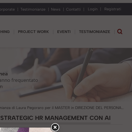
Login
Registrati
orporate
Testimonianze
News
Contatti
CHING
PROJECT WORK
EVENTI
TESTIMONIANZE
Testimonianza di Laura Pegoraro per il MASTER in DIREZIONE DEL PERSONALE e Strategic HR Management con AI
E STRATEGIC HR MANAGEMENT CON AI