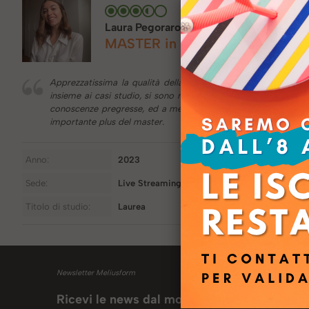
Laura Pegoraro
MASTER in DIREZIONE DEL PER
Apprezzatissima la qualità della docenza, caratterizzata da ch
insieme ai casi studio, si sono rivelati estremamente utili pr
conoscenze pregresse, ed a me sono risultate un po' troppo av
importante plus del master.
Anno:
2023
Sede:
Live Streaming
Titolo di studio:
Laurea
Newsletter Meliusform
Ricevi le news dal mondo Meliusform