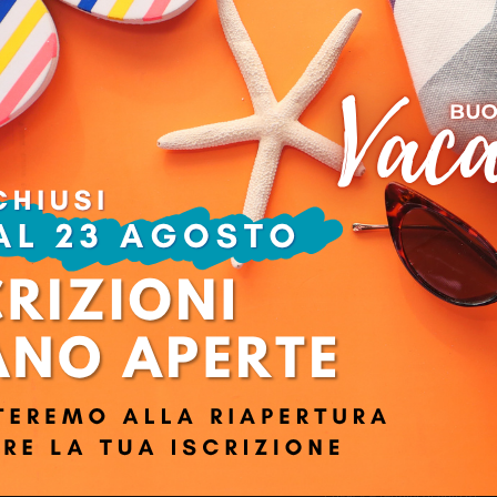
SONALE e Strategic HR Management con AI
iarezza espositiva e costante disponibilità, sia durante che dopo le lezio
oprio grazie alla loro forte connotazione pratica. Solo in alcune lezioni 
anzate in quanto non avevo mai affrontato certi argomenti. Per fortuna la
Azien
Ruolo:
Profil
Privacy e termini di utilizzo