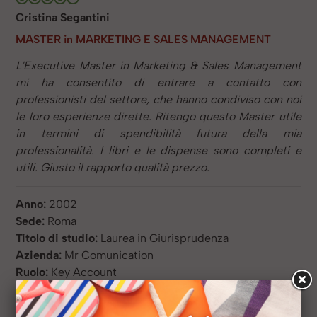
Cristina Segantini
MASTER in MARKETING E SALES MANAGEMENT
L'Executive Master in Marketing & Sales Management
mi ha consentito di entrare a contatto con
professionisti del settore, che hanno condiviso con noi
le loro esperienze dirette. Ritengo questo Master utile
in termini di spendibilità futura della mia
professionalità. I libri e le dispense sono completi e
utili. Giusto il rapporto qualità prezzo.
Anno:
2002
Sede:
Roma
Titolo di studio:
Laurea in Giurisprudenza
Azienda:
Mr Comunication
Ruolo:
Key Account
Profilo LinkedIN: