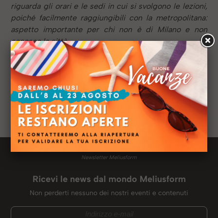
riguarda gli orari e le sedi in cui si svolgono le lezioni,
poiché facilmente raggiungibili con la metropolitana:
aspetto importante per chi non è di Milano e non
conosce la città.
Anno:
2017
Sede:
Milano
Titolo di studio:
Laurea in Scienze Psicologiche e
Sociali del Lavoro
Ruolo:
Studentessa
Newsletter Meliusform
Ricevi le news dal mondo Meliusform
Non perderti nessuno dei nostri eventi e contenuti