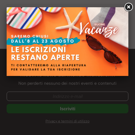
Anno:
2018
Sede:
Milano
Titolo di studio:
Laurea in Giurisprudenza
Ruolo:
Addetto Ufficio Legale e Personale
Newsletter Meliusform
Ricevi le news dal mondo Meliusform
Non perderti nessuno dei nostri eventi e contenuti
Privacy e termini di utilizzo