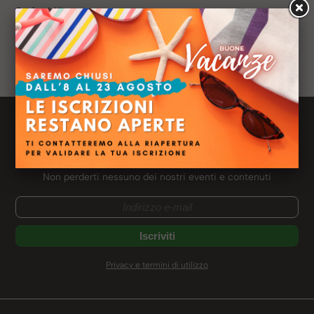
Sede:
Milano
Titolo di studio:
Laurea Magistrale in Scienze delle
Amministrazioni
Ruolo:
HR Recruiter
Newsletter Meliusform
Ricevi le news dal mondo Meliusform
Non perderti nessuno dei nostri eventi e contenuti
Privacy e termini di utilizzo