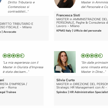
Diritto Tributario e
Master in Amminis
Contenzioso si
del Personale e Con
contraddisti..."
Francesca Sisti
MASTER in AMMINISTRAZIONE DEL
PERSONALE, Paghe & Consulenza d
DIRITTO TRIBUTARIO E
Lavoro - Milano
SO FISCALE - Milano
KPMG Italy | Ufficio del personale
e | Avvocato
"La mia esperienza con il
"Sin dalle primissi
Master in Giurista d’Impresa
sono rimasta entus
è stata decisam..."
Master in Direz..."
ani
Silvia Curto
RISTA D’IMPRESA /
MASTER in DIREZIONE DEL PERSO
yer - Roma
Strategic HR Management con AI -
Legal Trainee
Spindox | HR Administration Specialist