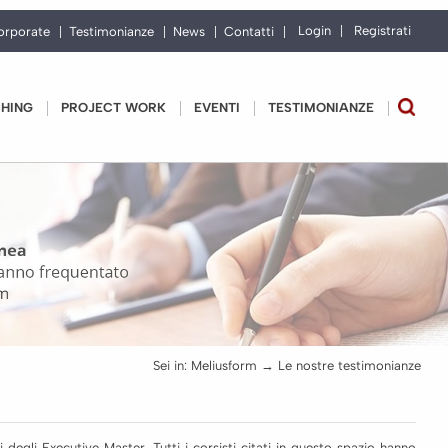
Login
Registrati
orporate
Testimonianze
News
Contatti
CHING
PROJECT WORK
EVENTI
TESTIMONIANZE
Sei in:
Meliusform
→ Le nostre testimonianze
degli Executive Master. Tutti i corsisti citati in questo spazio hanno