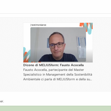
la
Dicono di MELIUSform: Caterina Pavese
ter
Caterina Pavese, partecipante dell'Executive
nibilità
Master in HR Psicologi ci parla di MELIUSfor
ella sua
e della sua esperienza
er.