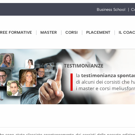
Business School
C
REE FORMATIVE
MASTER
CORSI
PLACEMENT
IL COA
e sono state rilasciate spontaneamente dai corsisti delle passate edizioni 