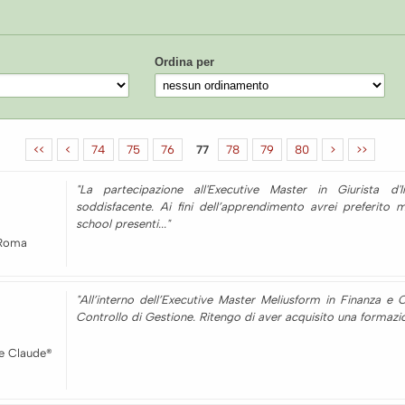
Ordina per
<<
<
74
75
76
77
78
79
80
>
>>
"La partecipazione all'Executive Master in Giurista d
soddisfacente. Ai fini dell’apprendimento avrei preferito m
school presenti..."
 Roma
"All’interno dell’Executive Master Meliusform in Finanza e 
Controllo di Gestione. Ritengo di aver acquisito una formazione 
e Claude®