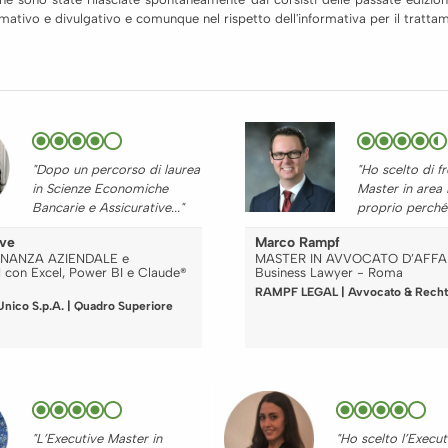
formativo e divulgativo e comunque nel rispetto dell'informativa per il trat
"Dopo un percorso di laurea
"Ho scelto di f
in Scienze Economiche
Master in area
Bancarie e Assicurative..."
proprio perché c
eve
Marco Rampf
FINANZA AZIENDALE e
MASTER IN AVVOCATO D’AFFAR
con Excel, Power BI e Claude®
Business Lawyer - Roma
RAMPF LEGAL | Avvocato & Recht
nico S.p.A. | Quadro Superiore
"L’Executive Master in
"Ho scelto l’Execut