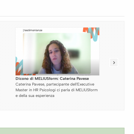
Dicono di MELIUSform: Valentina Preta
Valentina Preta, partecipante del Master
m
Specialistico in Technology Law e Legal
Innovation ci parla di MELIUSform e della sua
esperienza