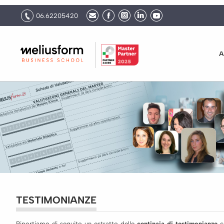
06.62205420
A
TESTIMONIANZE
Riportiamo di seguito un estratto delle
centinaia di testimonianze
ch