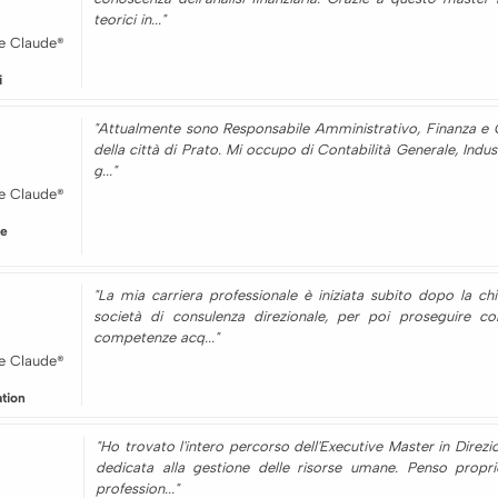
teorici in..."
e Claude®
i
"Attualmente sono Responsabile Amministrativo, Finanza e 
della città di Prato. Mi occupo di Contabilità Generale, Indust
g..."
e Claude®
le
"La mia carriera professionale è iniziata subito dopo la c
società di consulenza direzionale, per poi proseguire c
competenze acq..."
e Claude®
ation
"Ho trovato l'intero percorso dell'Executive Master in Direz
dedicata alla gestione delle risorse umane. Penso propr
profession..."