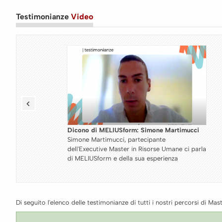
Testimonianze
Video
e Martimucci
Dicono di MELIUSform: Fausto Acocel
te
Fausto Acocella, partecipante del Mas
e Umane ci parla
Specialistico in Management della Soste
rienza
Ambientale ci parla di MELIUSform e d
esperienza
Di seguito l'elenco delle testimonianze di tutti i nostri percorsi di Mast