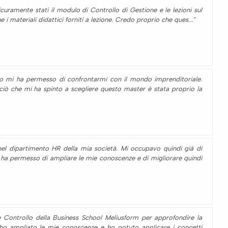
icuramente stati il modulo di Controllo di Gestione e le lezioni sul
 i materiali didattici forniti a lezione. Credo proprio che ques..."
lo mi ha permesso di confrontarmi con il mondo imprenditoriale.
iò che mi ha spinto a scegliere questo master è stata proprio la
nel dipartimento HR della mia società. Mi occupavo quindi già di
ha permesso di ampliare le mie conoscenze e di migliorare quindi
e Controllo della Business School Meliusform per approfondire la
r ho ampliato le mie conoscenze e ho potuto applicare i concetti