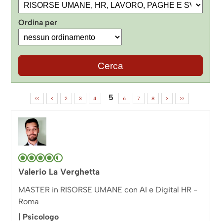
Ordina per
5
<<
<
2
3
4
6
7
8
>
>>
Valerio La Verghetta
MASTER in RISORSE UMANE con AI e Digital HR -
Roma
| Psicologo