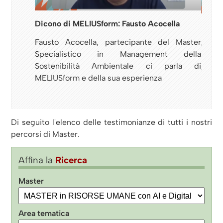
Dicono di MELIUSform: Fausto Acocella
timucci
Dicon
Fausto Acocella, partecipante del Master
cipante
Cater
Specialistico in Management della
 Umane ci
Maste
Sostenibilità Ambientale ci parla di
erienza
e del
MELIUSform e della sua esperienza
Di seguito l'elenco delle testimonianze di tutti i nostri
percorsi di Master.
Affina la
Ricerca
Master
Area tematica