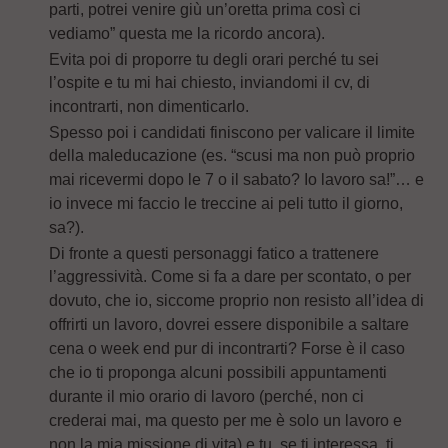
parti, potrei venire giù un’oretta prima così ci
vediamo” questa me la ricordo ancora).
Evita poi di proporre tu degli orari perché tu sei
l’ospite e tu mi hai chiesto, inviandomi il cv, di
incontrarti, non dimenticarlo.
Spesso poi i candidati finiscono per valicare il limite
della maleducazione (es. “scusi ma non può proprio
mai ricevermi dopo le 7 o il sabato? Io lavoro sa!”… e
io invece mi faccio le treccine ai peli tutto il giorno,
sa?).
Di fronte a questi personaggi fatico a trattenere
l’aggressività. Come si fa a dare per scontato, o per
dovuto, che io, siccome proprio non resisto all’idea di
offrirti un lavoro, dovrei essere disponibile a saltare
cena o week end pur di incontrarti? Forse è il caso
che io ti proponga alcuni possibili appuntamenti
durante il mio orario di lavoro (perché, non ci
crederai mai, ma questo per me è solo un lavoro e
non la mia missione di vita) e tu, se ti interessa, ti