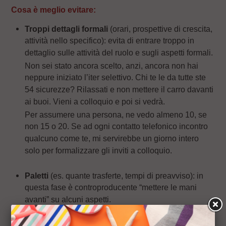
Cosa è meglio evitare:
Troppi dettagli formali
(orari, prospettive di crescita,
attività nello specifico): evita di entrare troppo in
dettaglio sulle attività del ruolo e sugli aspetti formali.
Non sei stato ancora scelto, anzi, ancora non hai
neppure iniziato l’iter selettivo. Chi te le da tutte ste
54 sicurezze? Rilassati e non mettere il carro davanti
ai buoi. Vieni a colloquio e poi si vedrà.
Per assumere una persona, ne vedo almeno 10, se
non 15 o 20. Se ad ogni contatto telefonico incontro
qualcuno come te, mi servirebbe un giorno intero
solo per formalizzare gli inviti a colloquio.
Paletti
(es. quante trasferte, tempi di preavviso): in
questa fase è controproducente “mettere le mani
avanti” su alcuni aspetti.
Spesso i candidati si informano su degli aspetti che
per loro sono centrali nelle scelte professionali.