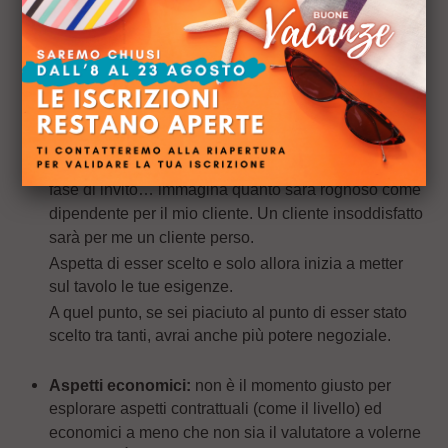
Iniziare a indagare quanto tempo si passa in
trasferta, se la sede è vicina a casa, se si avrà un
ufficio autonomo o in open space (domanda cretina
oltretutto!), se è prevista la macchina aziendale… è
un comportamento controproducente in questa fase
preliminare.
Se un candidato inizia a “rompere le scatole” già in
fase di invito… immagina quanto sarà rognoso come
dipendente per il mio cliente. Un cliente insoddisfatto
sarà per me un cliente perso.
Aspetta di esser scelto e solo allora inizia a metter
sul tavolo le tue esigenze.
A quel punto, se sei piaciuto al punto di esser stato
scelto tra tanti, avrai anche più potere negoziale.
Aspetti economici:
non è il momento giusto per
esplorare aspetti contrattuali (come il livello) ed
economici a meno che non sia il valutatore a volerne