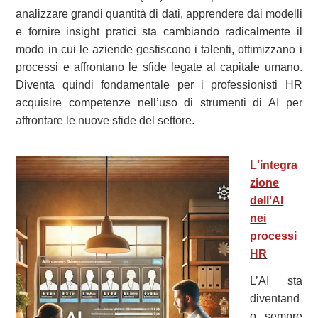
analizzare grandi quantità di dati, apprendere dai modelli
e fornire insight pratici sta cambiando radicalmente il
modo in cui le aziende gestiscono i talenti, ottimizzano i
processi e affrontano le sfide legate al capitale umano.
Diventa quindi fondamentale per i professionisti HR
acquisire competenze nell’uso di strumenti di AI per
affrontare le nuove sfide del settore.
L'integra
zione
dell'AI
nei
processi
HR
L’AI sta
diventand
o sempre