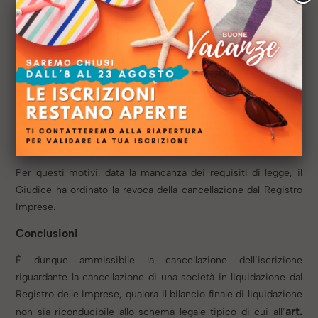
un elemento fondamentale: non recherebbe infatti la voce
“crediti” dell’attivo, contrariamente a quanto risultante dalla
visura prodotta in giudizio dai ricorrenti che mostra
chiaramente l’avvenuta cessione d’azienda.
Il bilancio dunque
non può essere considerato conforme allo schema legale
art. 2492 c.c.
secondo quanto previsto all’
, risultando
chiaramente in contrasto con i dati presenti nel Registro
Imprese che indicano dei crediti ancora da riscuotere in capo
alla s.r.l.
Per questi motivi, data la mancanza dei requisiti di legge, il
Giudice ha ordinato la revoca della cancellazione dal Registro
Imprese.
Conclusioni
È dunque ammissibile la cancellazione dell’iscrizione
riguardante la cancellazione di una società in liquidazione dal
Registro delle Imprese, qualora il bilancio finale di liquidazione
art.
non sia riconducibile allo schema legale tipico di cui all’