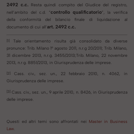
2492 c.c.
Resta quindi compito del Giudice del registro,
controllo qualificatorio
nell’ambito del c.d. “
”, la verifica
della conformità del bilancio finale di liquidazione al
art. 2492 c.c.
documento di cui all’
[1]
Tale orientamento risulta già consolidato da diverse
pronunce: Trib. Milano 1° agosto 2011, n.r.g 20/2011; Trib. Milano,
31 dicembre 2013, n.r.g. 3455/2013;Trib. Milano, 22 novembre
2013, n.r.g. 8851/2013, in Giurisprudenza delle imprese.
[2]
Cass. civ., sez. un., 22 febbraio 2010, n. 4062, in
Giurisprudenza delle imprese.
[3]
Cass. civ., sez. un., 9 aprile 2010, n. 8426, in Giurisprudenza
delle imprese.
Questi ed altri temi sono affrontati nei
Master in Business
Law
.