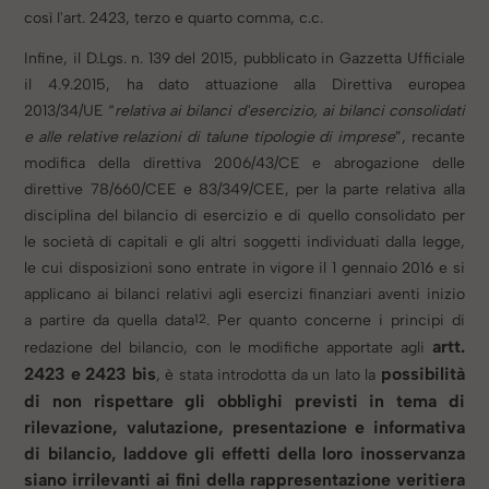
così l'art. 2423, terzo e quarto comma, c.c.
Infine, il D.Lgs. n. 139 del 2015, pubblicato in Gazzetta Ufficiale
il 4.9.2015, ha dato attuazione
alla Direttiva europea
2013/34/UE “
relativa ai bilanci d'esercizio, ai bilanci consolidati
e alle relative relazioni di talune tipologie di imprese
”, recante
modifica della direttiva 2006/43/CE e abrogazione delle
direttive 78/660/CEE e 83/349/CEE, per la parte relativa alla
disciplina del bilancio di esercizio e di quello consolidato per
le società di capitali e gli altri soggetti individuati dalla legge,
le cui disposizioni sono entrate in vigore il 1 gennaio 2016 e si
applicano ai bilanci relativi agli esercizi finanziari aventi inizio
12
a partire da quella data
.
Per quanto concerne i principi di
artt.
redazione del bilancio, con le modifiche apportate agli
2423 e 2423 bis
possibilità
, è stata introdotta da un lato la
di non rispettare gli obblighi previsti in tema di
rilevazione, valutazione, presentazione e informativa
di bilancio, laddove gli effetti della loro inosservanza
siano irrilevanti ai fini della rappresentazione veritiera