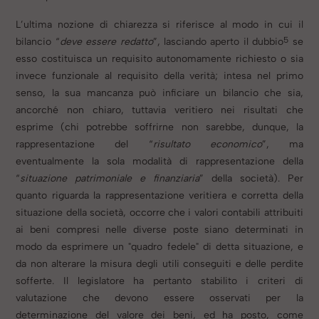
L’ultima nozione di chiarezza si riferisce al modo in cui il
5
bilancio “
deve essere redatto
”, lasciando aperto il dubbio
se
esso costituisca un requisito autonomamente richiesto o sia
invece funzionale al requisito della verità; intesa nel primo
senso, la sua mancanza può inficiare un bilancio che sia,
ancorché non chiaro, tuttavia veritiero nei risultati che
esprime (chi potrebbe soffrirne non sarebbe, dunque, la
rappresentazione del “
risultato economico
”, ma
eventualmente la sola modalità di rappresentazione della
“
situazione patrimoniale e finanziaria
” della società).
Per
quanto riguarda la rappresentazione veritiera e corretta della
situazione della società, occorre che i valori contabili attribuiti
ai beni compresi nelle diverse poste siano determinati in
modo da esprimere un "quadro fedele" di detta situazione, e
da non alterare la misura degli utili conseguiti e delle perdite
sofferte.
Il legislatore ha pertanto stabilito i criteri di
valutazione che devono essere osservati per la
determinazione del valore dei beni, ed ha posto, come