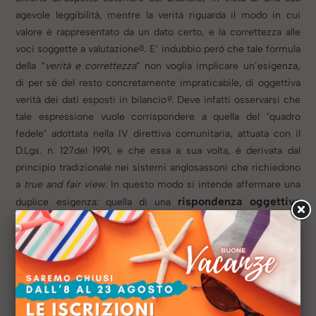
agevole leggibilità, mentre la verità riguarda il modo in cui
valore è rappresentato da un dato certo, e la correttezza alle
8
voci soggette a valutazione
.
E’ indubbio però che tale formula
della “
verità e correttezza
” non voglia implicare un’esigenza,
di per sé del resto concretamente impraticabile, di oggettiva
9
verità dei dati esposti in bilancio
. Deve infatti osservarsi che
tale espressione vuole corrispondere a quella del "quadro
fedele" adottata nella IV direttiva comunitaria, attuata con il
D.Lgs. n. 127del 1991, e che essa a sua volta, è derivata dal
principio tradizionale nei sistemi anglosassoni che richiedono
a
true and fair view
. In questo modo si intende affermare una
rispondenza oggettiva
duplice esigenza: quella di una
della rappresentazione alle situazioni rappresentate e
ai risultati conseguiti
atteggiamento
(true) e quella di un
soggettivo ispirato a correttezza, lealtà e buona fede
nell’operazione di rappresentazione
10
(fair)
.
Nella
formazione del bilancio vi sono operazioni da compiere che
non consistono in un’attività di mero accertamento, ma