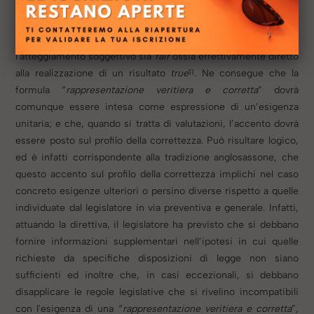
consistono in una attività di valutazione. Rispetto a queste
operazioni è difficile poter affermare con sicurezza che il
risultato sia
true
. Diviene pertanto decisivo che
l'atteggiamento soggettivo sia
fair
ossia effettivamente diretto
11
alla realizzazione di un risultato
true
.
Ne consegue che la
formula “
rappresentazione veritiera e corretta
” dovrà
comunque essere intesa come espressione di un’esigenza
unitaria; e che, quando si tratta di valutazioni, l’accento dovrà
essere posto sul profilo della correttezza. Può risultare logico,
ed è infatti corrispondente alla tradizione anglosassone, che
questo accento sul profilo della correttezza implichi nel caso
concreto esigenze ulteriori o persino diverse rispetto a quelle
individuate dal legislatore in via preventiva e generale. Infatti,
attuando la direttiva, il legislatore ha previsto che si debbano
fornire informazioni supplementari nell’ipotesi in cui quelle
richieste da specifiche disposizioni di legge non siano
sufficienti ed inoltre che, in casi eccezionali, si debbano
disapplicare le regole legislative che si rivelino incompatibili
con l'esigenza di una “
rappresentazione veritiera e corretta
”,