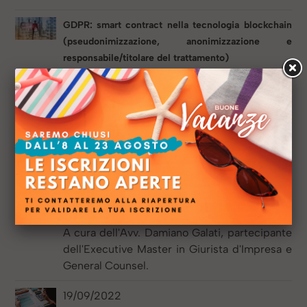
GDPR: smart contract nella tecnologia blockchain
(pseudonimizzazione, anonimizzazione e
responsabile/titolare del trattamento)
A cura dell'Avv. Giulia Furia, partecipante
dell'Executive Master in Giurista d'Impresa.
Il rapporto tra bilancio e NewCo
A cura della Dott.ssa Jasmin Valeria Di
Crescenzo partecipante dell'Executive
Master in Giurista d'Impresa.
La costituzione di parte civile nel procedimento a
carico dell’ente ex. D. Lgs. 231 del 2001
A cura dell'Avv. Damiano Galati, partecipante
dell'Executive Master in Giurista d'Impresa e
General Counsel.
19/09/2022