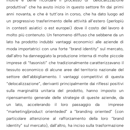
Inoltre è bene ricordare il processo di “delocalizzazione
produttiva” che ha avuto inizio in questo settore fin dai primi
anni novanta, e che è tutt’ora in corso, che ha dato luogo ad
un progressivo trasferimento delle attività all’estero (perlopiù
in contesti asiatici o est europei) dove il costo del lavoro è
molto più contenuto. Un fenomeno diffuso che sebbene da un
lato ha prodotto indubbi vantaggi economici alle aziende di
moda importatrici con una forte “brand identity” sul mercato,
dall’altro ha danneggiato la produzione interna di molte piccole
imprese di “fasonisti” che tradizionalmente caratterizzavano il
tessuto economico di alcune aree del territorio nazionale del
settore dell’abbigliamento. I vantaggi competitivi di questa
“delocalizzazione”, derivanti principalmente dai riflessi positivi
sulla marginalità unitaria del prodotto, hanno imposto un
ripensamento generale delle strategie di queste aziende, da
un lato, accelerando il loro passaggio da imprese
“marketing/product orienteded” a “branding oriented” (con
particolare attenzione al rafforzamento della loro “brand
identity” sul mercato), dall’altro, ha inciso sulla trasformazione