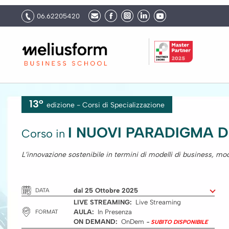
06.62205420
13°
edizione -
Corsi
di Specializzazione
I NUOVI PARADIGMA D
Corso in
L’innovazione sostenibile in termini di modelli di business, mode
dal 25 Ottobre 2025
DATA
LIVE STREAMING:
Live Streaming
AULA:
In Presenza
FORMAT
ON DEMAND:
OnDem
-
SUBITO DISPONIBILE