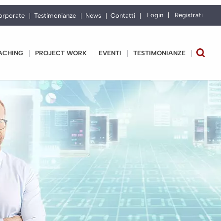
Login
Registrati
orporate
Testimonianze
News
Contatti
ACHING
PROJECT WORK
EVENTI
TESTIMONIANZE