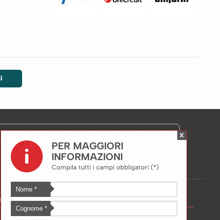
I
X
PER MAGGIORI
INFORMAZIONI
Compila tutti i campi obbligatori (*)
Nome *
ess Area
Cognome *
MELIUSnews