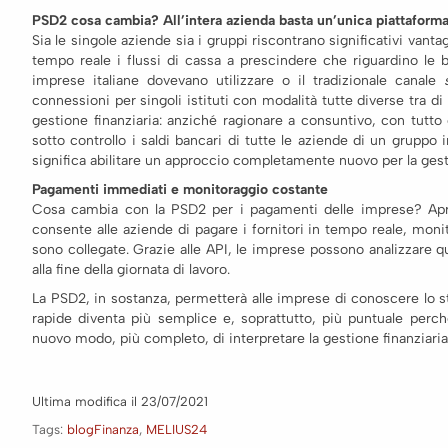
PSD2 cosa cambia? All’intera azienda basta un’unica piattaform
Sia le singole aziende sia i gruppi riscontrano significativi vant
tempo reale i flussi di cassa a prescindere che riguardino le b
imprese italiane dovevano utilizzare o il tradizionale canale
connessioni per singoli istituti con modalità tutte diverse tra d
gestione finanziaria: anziché ragionare a consuntivo, con tutt
sotto controllo i saldi bancari di tutte le aziende di un gruppo
significa abilitare un approccio completamente nuovo per la gesti
Pagamenti immediati e monitoraggio costante
Cosa cambia con la PSD2 per i pagamenti delle imprese? Apre 
consente alle aziende di pagare i fornitori in tempo reale, moni
sono collegate. Grazie alle API, le imprese possono analizzare qu
alla fine della giornata di lavoro.
La PSD2, in sostanza, permetterà alle imprese di conoscere lo s
rapide diventa più semplice e, soprattutto, più puntuale perché
nuovo modo, più completo, di interpretare la gestione finanziaria
Ultima modifica il 23/07/2021
Tags:
blogFinanza
,
MELIUS24