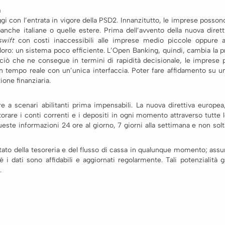
a
aggi con l’entrata in vigore della PSD2. Innanzitutto, le imprese posso
anche italiane o quelle estere. Prima dell’avvento della nuova dirett
swift
con costi inaccessibili alle imprese medio piccole oppure at
i loro: un sistema poco efficiente. L’Open Banking, quindi, cambia la p
o ciò che ne consegue in termini di rapidità decisionale, le imprese
 in tempo reale con un’unica interfaccia. Poter fare affidamento su u
one finanziaria.
a scenari abilitanti prima impensabili. La nuova direttiva europea
torare i conti correnti e i depositi in ogni momento attraverso tutte 
este informazioni 24 ore al giorno, 7 giorni alla settimana e non solta
tato della tesoreria e del flusso di cassa in qualunque momento; ass
 i dati sono affidabili e aggiornati regolarmente. Tali potenzialità 
.