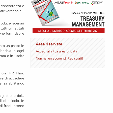
a concorrenza è
, arriveranno sul
roduce scenari
tti gli istituti
ione formidabile
Area riservata
tato un passo in
dendola in ogni
Accedi alla tua area privata
rata e in uscita
Non hai un account? Registrati!
sigla TPP, Third
are di accedere
enza abilitando
 gestione della
i di calcolo. In
i frodi interne