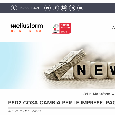
06.62205420
A
Sei in:
Meliusform
PSD2 COSA CAMBIA PER LE IMPRESE: P
A cura di DocFinance