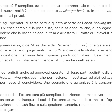
europeo? È semplice: tutto. Lo scenario commerciale è più ampio, l
o di nuove realtà (come le cosiddette
challenger bank
) e, in definitiva
se sia i privati.
ti agli operatori di terze parti e questo aspetto dell’
open banking
int
 cosa cambia è la possibilità, per le aziende italiane, di collegare tu
dere che la banca risieda in Italia o all’estero. Si tratta di un’evoluz
iende.
ayments Area
, cioè l’Area Unica dei Pagamenti in Euro), che già era s
fici e le carte di pagamento. La PSD2 evolve quella strategia espan
a gestione finanziaria delle imprese, quindi controllare i flussi in ent
ca tutti i collegamenti bancari attivi, anche quelli esteri.
correntisti anche ad approvati operatori di terze parti (definiti dalla 
 Programming Interface
), che permettono, in sostanza, ad altri softw
il permesso di condividere. Uno scenario che galvanizzerà la concorr
anno sede all’estero sarà più semplice. Le aziende potranno avere una
on serve più integrare i dati dall’esterno attraverso le e-mail o i fogl
ionale sul cash flow e sulla gestione bancaria, riducendo il rischio d
dei pagamenti.