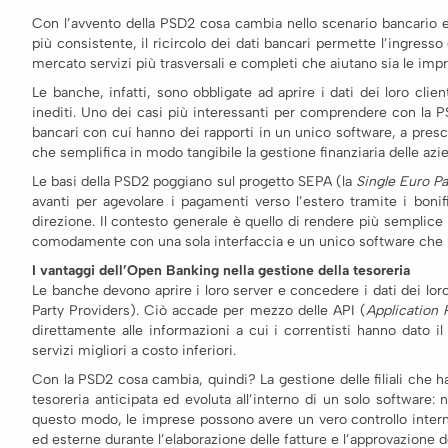
Con l’avvento della PSD2 cosa cambia nello scenario bancario 
più consistente, il ricircolo dei dati bancari permette l’ingress
mercato servizi più trasversali e completi che aiutano sia le impre
Le banche, infatti, sono obbligate ad aprire i dati dei loro clien
inediti. Uno dei casi più interessanti per comprendere con la PSD2
bancari con cui hanno dei rapporti in un unico software, a prescin
che semplifica in modo tangibile la gestione finanziaria delle az
Le basi della PSD2 poggiano sul progetto SEPA (la
Single Euro P
avanti per agevolare i pagamenti verso l’estero tramite i boni
direzione. Il contesto generale è quello di rendere più semplice l
comodamente con una sola interfaccia e un unico software che unis
I vantaggi dell’Open Banking nella gestione della tesoreria
Le banche devono aprire i loro server e concedere i dati dei loro 
Party Providers). Ciò accade per mezzo delle API (
Application
direttamente alle informazioni a cui i correntisti hanno dato 
servizi migliori a costo inferiori.
Con la PSD2 cosa cambia, quindi? La gestione delle filiali che h
tesoreria anticipata ed evoluta all’interno di un solo software: n
questo modo, le imprese possono avere un vero controllo internaz
ed esterne durante l’elaborazione delle fatture e l’approvazione 