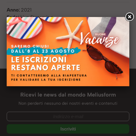
Anno:
2021
Sede:
Live Streaming
Titolo di studio:
Laure triennale Lingue e letterature
straniere, generale
Azienda:
Eurofirms Group | People first
Ruolo:
Recruiter
Profilo LinkedIN:
Newsletter Meliusform
Ricevi le news dal mondo Meliusform
Non perderti nessuno dei nostri eventi e contenuti